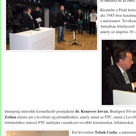
és mutatta be az err
Kiemelte a Fradi kró
aki 1985-ben hatalma
a múzeumot. Tevéken
Arénában létrehozott 
amely az alapítás 30.
dr. Kenyeres István
ünnepség második kiemelkedő pontjaként
, Budapest Fővár
Zoltán
aláírta azt a levéltári együttműködést, amely mind az FTC, mind a Levélt
történetéhez tartozó FTC múltjára vonatkozó további kutatásokat, feltárásokat.
Tobak Csaba
Ezt követően
, a múzeum 