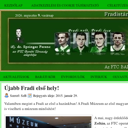
KEZDŐLAP
ADATKEZELÉSI ÉS COOKIE TÁJÉKOZTATÓ
CÉLKITŰZÉ
2026. augusztus
9.
vasárnap
AKTUALITÁSOK
BARÁTI KÖR
ÉVFORDULÓK
INTERJÚK
OLVAST
Újabb Fradi első hely!
Szerző: SzB
Bejegyzés ideje: 2015. január 29.
Valamiben megint a Fradi az első a hazánkban! A Fradi Múzeum az első magya
is viselheti a múzeum minősítést!
A mai, nagy érdeklőd
Zoltán
, az FTC operat