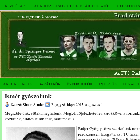
KEZDŐLAP
ADATKEZELÉSI ÉS COOKIE TÁJÉKOZTATÓ
CÉLKITŰZÉ
2026. augusztus
9.
vasárnap
AKTUALITÁSOK
BARÁTI KÖR
ÉVFORDULÓK
INTERJÚK
OLVAST
Ismét gyászolunk
Szerző: Simon Sándor
Bejegyzés ideje: 2015. augusztus 1.
Megszületünk, élünk, meghalunk. Megkérdőjelezhetetlen sarokkövei a sorsunkn
közülünk, elbúcsúzunk tőle, mint most is.
Brájer György törzs-szurkolónk nemr
rendszeresen látogatta az FTC hazai 
csapatot vidékre is. Előbb a B-közép