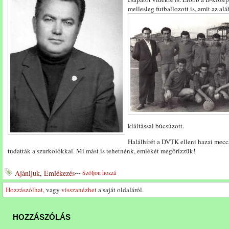
mellesleg futballozott is,
amit az alá
kiáltással búcsúzott.
Halálhírét a DVTK elleni hazai mecc
tudatták a szurkolókkal. Mi mást is tehetnénk, emlékét megőrizzük!
Ajánljuk
,
Emlékezés
---
Szóljon hozzá
Hozzászólhat
, vagy
visszanézhet
a saját oldaláról.
HOZZÁSZÓLÁS