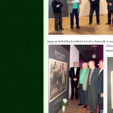
magyar futballkedvelőkön kívül a franciák is n
Olimp
mege