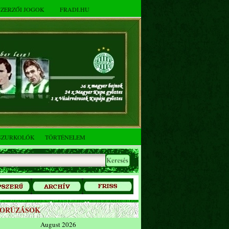
SZERZŐI JOGOK
FRADI.HU
SZURKOLÓK
TÖRTÉNELEM
ZORÚZÁSOK
August 2026