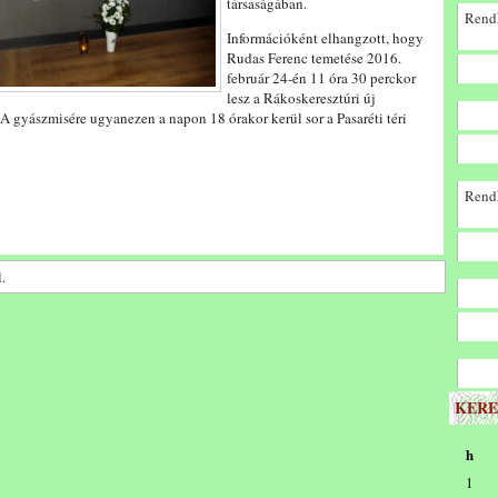
társaságában.
Rendk
Információként elhangzott, hogy
Rudas Ferenc temetése 2016.
február 24-én 11 óra 30 perckor
lesz a Rákoskeresztúri új
 gyászmisére ugyanezen a napon 18 órakor kerül sor a Pasaréti téri
Rendk
.
KERE
h
1