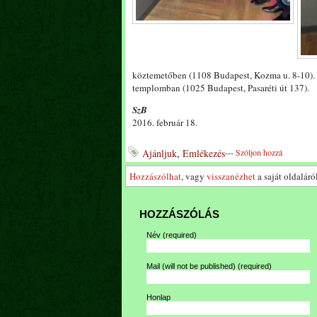
köztemetőben (1108 Budapest, Kozma u. 8-10). A
templomban (1025 Budapest, Pasaréti út 137).
SzB
2016. február 18.
Ajánljuk
,
Emlékezés
---
Szóljon hozzá
Hozzászólhat
, vagy
visszanézhet
a saját oldaláról
HOZZÁSZÓLÁS
Név
(required)
Mail (will not be published)
(required)
Honlap