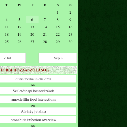
T
W
T
F
S
S
1
2
4
5
6
7
8
9
11
12
13
14
15
16
18
19
20
21
22
23
25
26
27
28
29
30
< Jul
Sep >
TÓBBI HOZZÁSZÓLÁSOK
otitis media in children
on
Születésnapi koszorúzások
amoxicillin food interactions
on
A hűség jutalma
bronchitis infection overview
on