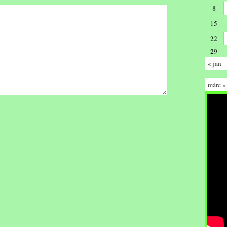
8
15
22
29
« jan
márc »