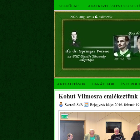
KEZDŐLAP
ADATKEZELÉSI ÉS COOKIE 
2026. augusztus
6.
csütörtök
AKTUALITÁSOK
BARÁTI KÖR
ÉVFORDU
Kohut Vilmosra emlékeztünk
Szerző: SzB
Bejegyzés ideje: 2016. február 19