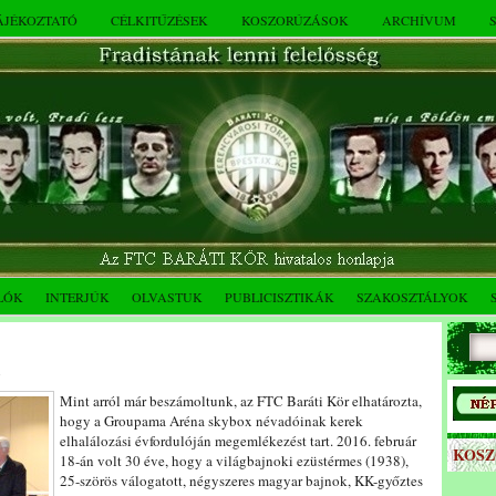
TÁJÉKOZTATÓ
CÉLKITŰZÉSEK
KOSZORÚZÁSOK
ARCHÍVUM
LÓK
INTERJÚK
OLVASTUK
PUBLICISZTIKÁK
SZAKOSZTÁLYOK
.
Mint arról már beszámoltunk, az FTC Baráti Kör elhatározta,
hogy a Groupama Aréna skybox névadóinak kerek
elhalálozási évfordulóján megemlékezést tart. 2016. február
KOS
18-án volt 30 éve, hogy a világbajnoki ezüstérmes (1938),
25-szörös válogatott, négyszeres magyar bajnok, KK-győztes