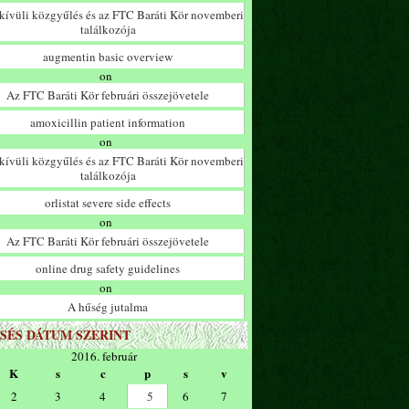
ívüli közgyűlés és az FTC Baráti Kör novemberi
találkozója
augmentin basic overview
on
Az FTC Baráti Kör februári összejövetele
amoxicillin patient information
on
ívüli közgyűlés és az FTC Baráti Kör novemberi
találkozója
orlistat severe side effects
on
Az FTC Baráti Kör februári összejövetele
online drug safety guidelines
on
A hűség jutalma
SÉS DÁTUM SZERINT
2016. február
K
s
c
p
s
v
2
3
4
5
6
7