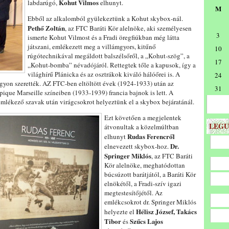
Kohut Vilmos
labdarúgó,
elhunyt.
M
Ebből az alkalomból gyülekeztünk a Kohut skybox-nál.
Pethő Zoltán
, az FTC Baráti Kör alelnöke, aki személyesen
3
ismerte Kohut Vilmost és a Fradi öregfiúkban még látta
játszani, emlékezett meg a villámgyors, kitűnő
10
rúgótechnikával megáldott balszélsőről, a „Kohut-szög”, a
17
„Kohut-bomba” névadójáról. Rettegtek tőle a kapusok, így a
világhírű Plánicka és az osztrákok kiváló hálóőrei is. A
24
agyon szerették. AZ FTC-ben eltöltött évek (1924-1933) után az
31
ique Marseille színeiben (1933-1939) francia bajnok is lett.
A
mlékező szavak után virágcsokrot helyeztünk el a skybox bejáratánál.
Ezt követően a megjelentek
LEGU
átvonultak a közelmúltban
Rudas Ferencről
elhunyt
Dr.
elnevezett skybox-hoz.
Springer Miklós
, az FTC Baráti
Kör alelnöke, meghatódottan
búcsúzott barátjától, a Baráti Kör
elnökétől, a Fradi-szív igazi
megtestesítőjétől. Az
emlékcsokrot dr. Springer Miklós
Hélisz József, Takács
helyezte el
Tibor
Szűcs Lajos
és