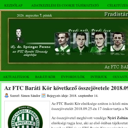
KEZDŐLAP
ADATKEZELÉSI ÉS COOKIE TÁJÉKOZTATÓ
CÉLKITŰZÉ
2026. augusztus
7.
péntek
AKTUALITÁSOK
BARÁTI KÖR
ÉVFORDULÓK
INTERJÚK
OLVAST
Az FTC Baráti Kör következő összejövetele 2018.09
Szerző: Simon Sándor
Bejegyzés ideje: 2018. szeptember 14.
Az FTC Baráti Kör elnöksége ezúton is közli min
összejövetelét 2018.09.25-én 17 órakor tartja a N
Nyíri Zoltán
Az összejövetel meghívott vendége
elnökségi tagja lesz, aki az első órában tájékozta