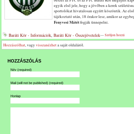
beszél az FTC és az FTC Baráti Kör megújult kap
egyik első jele, hogy a jövőben a kerek születésn
sportolókat hivatalosan együtt köszöntik. Az els
tájékoztató után, 18 órakor lesz, amikor az egyb
Fenyvesi Mátét
fogják ünnepelni.
Baráti Kör - Információk
,
Baráti Kör - Összejövetelek
---
Szóljon hozzá
Hozzászólhat
, vagy
visszanézhet
a saját oldaláról.
HOZZÁSZÓLÁS
Név
(required)
Mail (will not be published)
(required)
Honlap