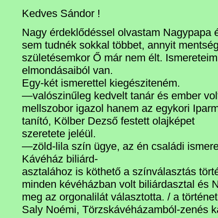
Kedves Sándor !
Nagy érdeklődéssel olvastam Nagypapa él
sem tudnék sokkal többet, annyit mentsé
születésemkor Ő már nem élt. Ismeretei
elmondásaiból van.
Egy-két ismerettel kiegésziteném.
—valószinűleg kedvelt tanár és ember vol
mellszobor igazol hanem az egykori Ipar
tanító, Kölber Dezső festett olajképet
szeretete jeléül.
—zöld-lila szín ügye, az én családi ismer
Kávéház biliárd-
asztalához is köthető a színválasztás tört
minden kévéházban volt biliárdasztal és
meg az orgonalilát választotta. / a történe
Saly Noémi, Törzskávéházamból-zenés 