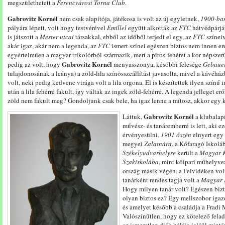
megszülethetett a
Ferencvárosi Torna Club
.
Gabrovitz Kornél
nem csak alapítója, játékosa is volt az új egyletnek,
1900-ba
pályára lépett, volt hogy testvérével
Emillel
együtt alkották az
FTC
hátvédpárját
is játszott a
Mester utcai
társakkal, ebből az időből terjedt el egy, az
FTC
színeiv
akár igaz, akár nem a legenda, az
FTC
ismert színei egészen biztos nem innen ere
egyértelműen a magyar trikolórból származik, mert a piros-fehéret a kor népszer
Gabrovitz Kornél
pedig az volt, hogy
menyasszonya, későbbi felesége
Gebauer
tulajdonosának a leánya) a zöld-lila színösszeállítást javasolta, mivel a kávéház
volt, neki pedig kedvenc virága volt a lila orgona. El is készítettek ilyen színű
után a lila fehérré fakult, így váltak az ingek zöld-fehérré. A legenda jelleget er
zöld nem fakult meg? Gondoljunk csak bele, ha igaz lenne a mítosz, akkor egy ké
Gabrovitz Kornél
Láttuk,
a klubalapí
művész- és tanáremberré is lett, aki ez
érvényesülni.
1901 őszén
elnyert egy 
megyei
Zalatnára
, a Kőfaragó Iskolá
Székelyudvarhelyre
került a
Magyar K
Szakiskolába
, mint kőipari műhelyve
ország másik végén, a Felvidéken vo
tanárként rendes tagja volt a
Magyar K
Hogy milyen tanár volt? Egészen bizto
olyan biztos ez? Egy mellszobor igazo
és amelyet később a családja a Frad
Valószínűtlen, hogy ez kötelező felad