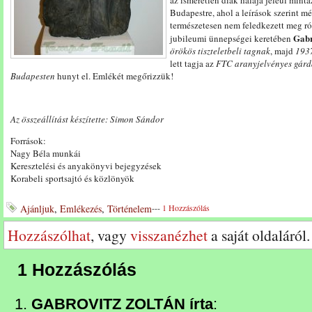
az ismeretlen diák hálája jeléül mint
Budapestre, ahol a leírások szerint mé
természetesen nem feledkezett meg ró
Gabr
jubileumi ünnepségei keretében
örökös tiszteletbeli tagnak
, majd
1937
lett tagja az
FTC aranyjelvényes gár
Budapesten
hunyt el. Emlékét megőrizzük!
Az összeállítást készítette: Simon Sándor
Források:
Nagy Béla munkái
Keresztelési és anyakönyvi bejegyzések
Korabeli sportsajtó és közlönyök
Ajánljuk
,
Emlékezés
,
Történelem
---
1 Hozzászólás
Hozzászólhat
, vagy
visszanézhet
a saját oldaláról.
1 Hozzászólás
GABROVITZ ZOLTÁN írta
: