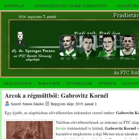
KEZDŐLAP
ADATKEZELÉSI ÉS COOKIE TÁJÉKOZTATÓ
CÉLKITŰZÉ
2026. augusztus
7.
péntek
AKTUALITÁSOK
BARÁTI KÖR
ÉVFORDULÓK
INTERJÚK
OLVAST
Arcok a régmúltból: Gabrovitz Kornél
Szerző: Simon Sándor
Bejegyzés ideje: 2019. január 2.
Gabrovitz Ko
Egy újabb, az alapításban elévülhetetlen érdemeket szerző ember:
Valóban elévülhetetlenek az érdemei az FTC alap
Gabrovitz Kornél
István
történeténél is leírtuk,
v
hazatérve megkereste a régi Mester utcai társakat