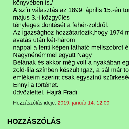
könyvében is./
A szín választás az 1899. április 15.-én t
május 3.-i kőzgyűlés
tényleges döntését a fehér-zöldről.
Az igazsághoz hozzátartozik,hogy 1974 má
avatás után két-három
nappal a fenti képen látható mellszobrot é
Nagynénémmel együtt Nagy
Bélának és akkor még volt a nyakában egy
zöld-lila színben készült.Igaz, a sál már tö
emlékeim szerint csak egyszínű szürkeség
Ennyi a történet.
üdvözlettel, Hajrá Fradi
Hozzászólás ideje:
2019. január 14. 12:09
HOZZÁSZÓLÁS