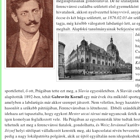
megalapításának gondolatával. De ne szaladjunk 
ferencvárosi családba született első gyermekként
hivatalnok, akkori nyelvezettel könyvvivő, anyj
öccse és két húga született, az
1876.02.03-án
szül
tagja, még később válogatott labdarúgó lett, az
meghalt. Alapfokú tanulmányainak befejezése ut
Is
vé
ha
Cs
má
Kő
Mi
vo
ma
if
sportélettel, ő ott, Prágában tette ezt meg, a
Slavia
egyesületében. A Slaviát cse
Gabrovitz Kornél
alapították 1892-ben, tehát
egy már évek óta működő sportegy
amelyben a labdarúgás már akkor szerepet játszott. Nem véletlen, hogy hazatérv
hasonlót a szűkebb pátriájában, Ferencvárosban is létrehozni. Ebbéli szándéká
idehaza azt tapasztalta, hogy egykori
Mester utcai társai
már ugyancsak űzték az
igen komolyan foglalkozott vele. Ha Prágában az egyetemisták létre tudtak hoz
tehetnék azt meg a ferencvárosi fiatalok, gondolhatta, és
Weisz Istvánnal
karöltv
József
helyi sütőipari vállalkozót keresték meg, aki kapcsolatai révén bevezette
pedig a nagy lokálpatrióta polgárok, akik az újtól egyáltalán nem idegenkedtek,