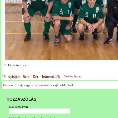
2019. március 9.
Ajánljuk
,
Baráti Kör - Információk
---
Szóljon hozzá
Hozzászólhat
, vagy
visszanézhet
a saját oldaláról.
HOZZÁSZÓLÁS
Név
(required)