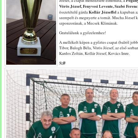
Pogány
József, a csapat menedzsere elmondta, a
Vörös József, Fenyvesi Levente, Szabó Feren
Kollár Józseffel
összetételű gárda
a kapuban a
szerepelt és megnyerte a tornát. Mucha József k
szponzorának, a Mecsek Klímának.
Gratulálunk a győzelemhez!
A mellékelt képen a győztes csapat (balról job
Tibor, Balogh Béla, Vörös József, az első sorb
Kardos Zoltán, Kollár József, Kovács Imre.
SzB