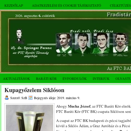
KEZDŐLAP
ADATKEZELÉSI ÉS COOKIE TÁJÉKOZTATÓ
CÉLKITŰZÉ
2026. augusztus
6.
csütörtök
AKTUALITÁSOK
BARÁTI KÖR
ÉVFORDULÓK
INTERJÚK
OLVAST
Kupagyőzelem Siklóson
Szerző: SzB
Bejegyzés ideje: 2019. március 9.
Mucha József
Ahogy
, az FTC Baráti Kör elnök
FTC Baráti Kör (FTC BK) csapata Siklóson seni
A csapat az FTC BK budapesti és pécsi tagjaiból
kívül a Siklós Ádám, a Graz Autóház és a Pécsi