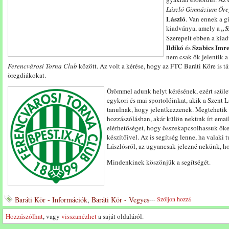
László Gimnázium Öre
László
. Van ennek a 
kiadványa, amely a
„S
Szerepelt ebben a ki
Ildikó
Szabics Imr
és
nem csak ők jelentik a
Ferencvárosi Torna Club
között. Az volt a kérése, hogy az FTC Baráti Köre is 
öregdiákokat.
Örömmel adunk helyt kérésének, ezért szüle
egykori és mai sportolóinkat, akik a Szent
tanulnak, hogy jelentkezzenek. Megtehetik e
hozzászólásban, akár külön nekünk írt emai
elérhetőséget, hogy összekapcsolhassuk ők
készítőivel. Az is segítség lenne, ha valaki 
Lászlósról, az ugyancsak jelezné nekünk, 
Mindenkinek köszönjük a segítségét.
Baráti Kör - Információk
,
Baráti Kör - Vegyes
---
Szóljon hozzá
Hozzászólhat
, vagy
visszanézhet
a saját oldaláról.