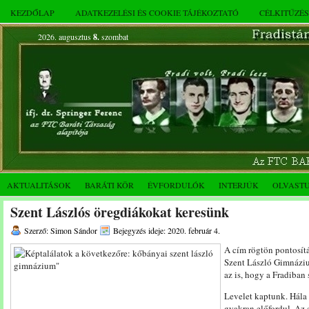
KEZDŐLAP
ADATKEZELÉSI ÉS COOKIE TÁJÉKOZTATÓ
CÉLKITŰZÉ
2026. augusztus
8.
szombat
AKTUALITÁSOK
BARÁTI KÖR
ÉVFORDULÓK
INTERJÚK
OLVAST
Szent Lászlós öregdiákokat keresünk
Szerző: Simon Sándor
Bejegyzés ideje: 2020. február 4.
A cím rögtön pontosítá
Szent László Gimnáziu
az is, hogy a Fradiban 
Levelet kaptunk. Hála 
gyakran előfordul. Az e