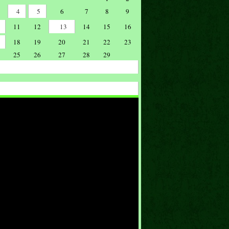
4
5
6
7
8
9
11
12
13
14
15
16
18
19
20
21
22
23
25
26
27
28
29