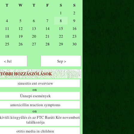
T
W
T
F
S
S
1
2
4
5
6
7
8
9
11
12
13
14
15
16
18
19
20
21
22
23
25
26
27
28
29
30
< Jul
Sep >
TÓBBI HOZZÁSZÓLÁSOK
sinusitis ent overview
on
Ünnepi események
amoxicillin reaction symptoms
on
ívüli közgyűlés és az FTC Baráti Kör novemberi
találkozója
otitis media in children