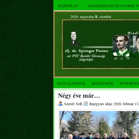
KEZDŐLAP
ADATKEZELÉSI ÉS COOKIE 
2026. augusztus
8.
szombat
AKTUALITÁSOK
BARÁTI KÖR
ÉVFORDU
Négy éve már…
Szerző: SzB
Bejegyzés ideje: 2020. február 13