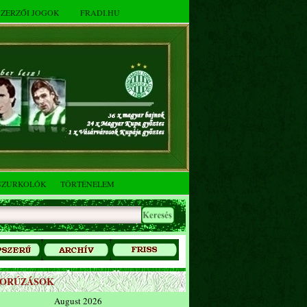
SZERZŐI JOGOK
FRADI.HU
SZURKOLÓK
TÖRTÉNELEM
ZORÚZÁSOK
August 2026