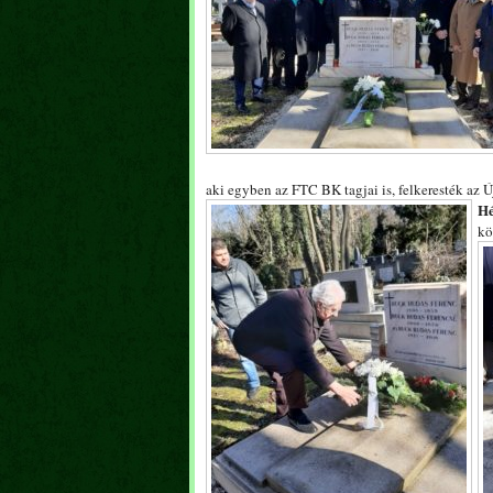
aki egyben az FTC BK tagjai is, felkeresték az 
Hé
kö