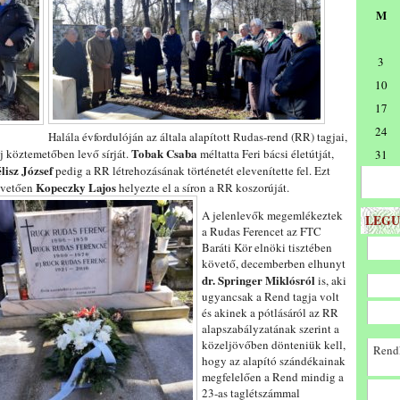
M
3
10
17
24
Halála évfordulóján az általa alapított Rudas-rend (RR) tagjai,
Tobak Csaba
Új köztemetőben levő sírját.
méltatta Feri bácsi életútját,
31
lisz
József
pedig a RR létrehozásának történetét elevenítette fel.
Ezt
Kopeczky Lajos
vetően
helyezte el a síron a RR koszorúját.
A jelenlevők megemlékeztek
LEGU
a Rudas Ferencet az FTC
Baráti Kör elnöki tisztében
követő, decemberben elhunyt
dr.
Springer Miklósról
is, aki
ugyancsak a Rend tagja volt
és akinek a pótlásáról az RR
alapszabályzatának szerint a
közeljövőben dönteniük kell,
Rendk
hogy az alapító szándékainak
megfelelően a Rend mindig a
23-as taglétszámmal