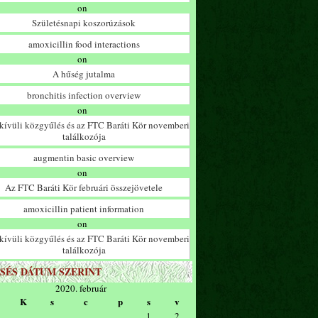
on
Születésnapi koszorúzások
amoxicillin food interactions
on
A hűség jutalma
bronchitis infection overview
on
ívüli közgyűlés és az FTC Baráti Kör novemberi
találkozója
augmentin basic overview
on
Az FTC Baráti Kör februári összejövetele
amoxicillin patient information
on
ívüli közgyűlés és az FTC Baráti Kör novemberi
találkozója
SÉS DÁTUM SZERINT
2020. február
K
s
c
p
s
v
1
2