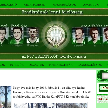
TÁJÉKOZTATÓ
CÉLKITŰZÉSEK
KOSZORÚZÁSOK
ARCHÍVUM
LÓK
INTERJÚK
OLVASTUK
PUBLICISZTIKÁK
SZAKOSZTÁLYOK
.
Rudas
Négy éve már, hogy 2016. február 11-én elhunyt
Ferenc
, a Ferencváros és a magyar válogatott egykori kiváló
jobbhátvédje, az FTC Baráti Kör (FTC BK) korábbi elnöke.
KOS