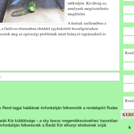
működjön. Kiváltság ez,
amelynek megtiszteltetés
megfelelni.
A fentiek szellemében a
 a Gulliver étteremben ebéddel egybekötött beszélgetéseken
dkeztek meg az egészségi problémák miatt hiányzó tagtársaikról és
Rendk
.
Rendk
Rend tagjai halálának évfordulóján felkeresték a rendalapító Rudas
KERE
aráti Kör küldöttsége – a sky boxos megemlékezésekhez hasonlóan
évfordulóján felkeresnék a Baráti Kör elhunyt elnökeinek sírját.
h