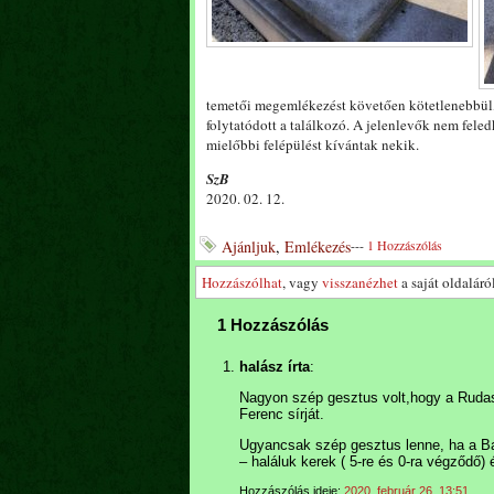
temetői megemlékezést követően kötetlenebbül,
folytatódott a találkozó. A jelenlevők nem fele
mielőbbi felépülést kívántak nekik.
SzB
2020. 02. 12.
Ajánljuk
,
Emlékezés
---
1 Hozzászólás
Hozzászólhat
, vagy
visszanézhet
a saját oldaláról
1 Hozzászólás
halász írta
:
Nagyon szép gesztus volt,hogy a Rudas 
Ferenc sírját.
Ugyancsak szép gesztus lenne, ha a B
– haláluk kerek ( 5-re és 0-ra végződő) 
Hozzászólás ideje:
2020. február 26. 13:51