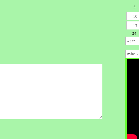
3
10
17
24
« jan
márc »