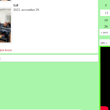
SzB
5
2022. november 29.
12
19
26
« nov
jan »
ljon hozzá
.