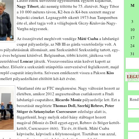
László elnök üdvözölte egyesületünk egykori kajakosát,
M
Nagy
Tibort
, aki nemrég töltötte be 75. életévét. Nagy Tibor
a 10 000 méteres távon, K2-ben és K4-ben szerzett magyar
bajnoki címeket. Legnagyobb sikerét 1973-ban Tamperében
3
érte el, ahol tagja volt a világbajnok Giczy-Kralován-Nagy-
Vargha négyesnek.
10
17
Máté Csaba
Az összejövetel meghívott vendége
a labdarúgó
csapat pályaedzője, az NB III-as gárda vezetőedzője volt. A
24
os pályafutásának állomásait, ami Szekszárdtól Szekszárdig tartott, egy-
31
c éves belgiumi kitérővel. Belgiumban, többi között, játékosa volt
Loncar
szerződéssel
játszik. Visszavonulása után kedvet kapott az
éhez. Először a szekszárdi utánpótlás szervezésével foglalkozott, majd
Kiss
eplő csapatát irányította. Szívesen emlékezett vissza a Pakson
LEGU
mellett pályaedzőként eltöltött két-két évére.
Váratlanul érte az FTC megkeresése. Nagy változást hozott az
életében, amikor 2012 augusztusában csatlakozott a Fradi
Ricardo Moniz
Rendk
labdarúgó csapatához,
pályaedzője lett. Ezt a
Thomas Doll, Szerhij Rebrov, Peter
beosztását megőrizte
Stöger és Sztanyiszlav Csercseszov
edzősége alatt is,
függetlenül, hogy melyik edző hány stábtagot hozott
magával (Moniz és Doll egyet-egyet, Rebrov és Stöger kettőt-
kettőt, Csercseszov ötöt). Tíz év, öt főnök. Máté Csaba
képviselte, képviseli a folytonosságot. Tisztában van azzal,