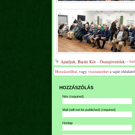
Ajánljuk
,
Baráti Kör - Összejövetelek
---
Szó
Hozzászólhat
, vagy
visszanézhet
a saját oldaláról
HOZZÁSZÓLÁS
Név
(required)
Mail (will not be published)
(required)
Honlap