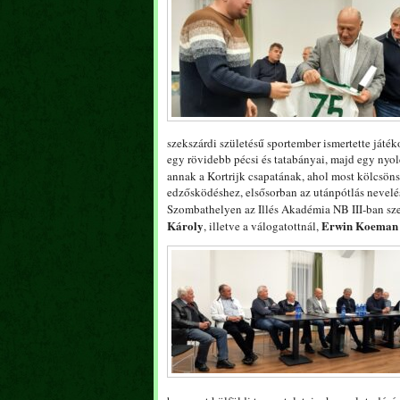
szekszárdi születésű sportember ismertette játék
egy rövidebb pécsi és tatabányai, majd egy nyol
annak a Kortrijk csapatának, ahol most kölcsön
edzősködéshez, elsősorban az utánpótlás nevelés
Szombathelyen az Illés Akadémia NB III-ban szer
Károly
Erwin Koeman
, illetve a válogatottnál,