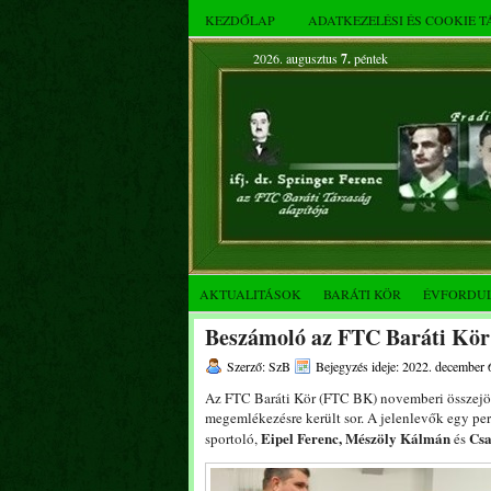
KEZDŐLAP
ADATKEZELÉSI ÉS COOKIE 
2026. augusztus
7.
péntek
AKTUALITÁSOK
BARÁTI KÖR
ÉVFORDU
Beszámoló az FTC Baráti Kör 
Szerző: SzB
Bejegyzés ideje: 2022. december 
Az FTC Baráti Kör (FTC BK) novemberi összej
megemlékezésre került sor. A jelenlevők egy per
Eipel Ferenc, Mészöly
Kálmán
Cs
sportoló,
és