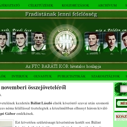
TÁJÉKOZTATÓ
CÉLKITŰZÉSEK
KOSZORÚZÁSOK
ARCHÍVUM
LÓK
INTERJÚK
OLVASTUK
PUBLICISZTIKÁK
SZAKOSZTÁLYOK
novemberi összejöveteléről
6.
Bálint László
övetelének kezdetén
elnök köszöntő szavai után szomorú
ces néma felállással tisztelegtek a közelmúltban elhunyt három kiváló
apó Gábor
emlékének.
KOS
Ezt követően születésnapi köszöntésre került sor. Bálint