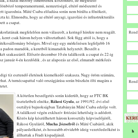
ának, a hazai mezőny ismeretének köszönheti, de megfelelő
ülönböző temperamentumú, nemzetiségű, eltérő módszerrel és
 igazodnia. Máté Csaba előadása során nem bírálta a főnökeit,
ta ki. Elmondta, hogy az eltérő anyagi, igazolási és infrastrukturális
ett a csapat.
akorlatának megfelelően nem válaszolt, a keringő hírekre nem reagált.
Rendk
keret csak három helyen változtatható. Sok függ attól is, hogy a
játékosállomány bőséges. Mivel egy-egy mérkőzésen legfeljebb 16
i a padon maradók, a keretből kimaradók helyzetét. Beszélt a
 két szakaszáról. Először december 10-én találkozik a csapat és 22-ig
z január 4-én kezdődik , és az alapozás az első, elmaradt mérkőzés
ddigi tíz esztendő életének kiemelkedő szakasza. Nagy öröm számára,
at. A turnécsapattal való országjárása során büszkén ölti magára a
Rendk
etet.
A kötetlen beszélgetés során kiderült, hogy az FTC BK
Rákosi Gyula
tiszteletbeli elnöke,
, az 1991/92. évi első
osztályú bajnokságban Tatabányán Máté Csaba edzője volt.
A találkozó végén exkluzív fotózási lehetőség is adódott.
KERE
Közös kép készülhetett három korosztály képviselőjéről,
Mucha Józsefről
Rákosi Gyuláról,
és Máté Csabáról, akik
pályaedzőként, és hosszabb-rövidebb ideig vezetőedzőként is
h
állhattak a Fradi kispadjánál.