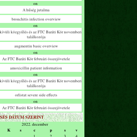
on
A hűség jutalma
bronchitis infection overview
on
ívüli közgyűlés és az FTC Baráti Kör novemberi
találkozója
augmentin basic overview
on
Az FTC Baráti Kör februári összejövetele
amoxicillin patient information
on
ívüli közgyűlés és az FTC Baráti Kör novemberi
találkozója
orlistat severe side effects
on
Az FTC Baráti Kör februári összejövetele
SÉS DÁTUM SZERINT
2022. december
K
s
c
p
s
v
1
2
3
4