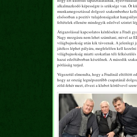
hogy ezt külföldi tapasztalatainak, nyelvtudás
alkalmazkodó képességre is szüksége van. Öt k
munkamegosztással dolgozó szakemberhez kellett
elsősorban a pozitív tulajdonságaikat hangsúlyoz
feltételek ellenére mindegyik edzővel szintet lép
Átigazolással kapcsolatos kérdésekre a Fradi gy
Nagy mozgásra nem lehet számítani, mivel az EL 
világbajnokság után kik távoznak. A jelenlegi 
játékos léphet pályára, megfelelően kell kezeln
világbajnokság miatti szokatlan téli felkészülés
hazai edzőtáborban készülnek. A második szakas
pótlásáig terjed.
Végezetül elmondta, hogy a Fradinál eltöltött e
hogy az ország legnépszerűbb csapatánál dolgozh
zöld-fehér mezt, élvezi a klubot körülvevő szeret