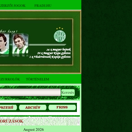
SZERZŐI JOGOK
FRADI.HU
SZURKOLÓK
TÖRTÉNELEM
ZORÚZÁSOK
August 2026