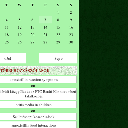
T
W
T
F
S
S
1
2
4
5
6
7
8
9
11
12
13
14
15
16
18
19
20
21
22
23
25
26
27
28
29
30
< Jul
Sep >
TÓBBI HOZZÁSZÓLÁSOK
amoxicillin reaction symptoms
on
ívüli közgyűlés és az FTC Baráti Kör novemberi
találkozója
otitis media in children
on
Születésnapi koszorúzások
amoxicillin food interactions