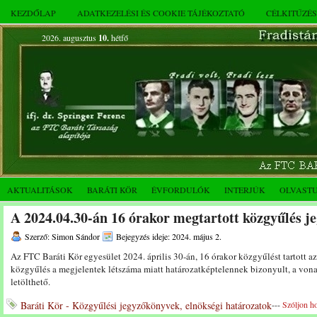
KEZDŐLAP
ADATKEZELÉSI ÉS COOKIE TÁJÉKOZTATÓ
CÉLKITŰZÉ
2026. augusztus
10.
hétfő
AKTUALITÁSOK
BARÁTI KÖR
ÉVFORDULÓK
INTERJÚK
OLVAST
A 2024.04.30-án 16 órakor megtartott közgyűlés j
Szerző: Simon Sándor
Bejegyzés ideje: 2024. május 2.
Az FTC Baráti Kör egyesület 2024. április 30-án, 16 órakor közgyűlést tartott
közgyűlés a megjelentek létszáma miatt határozatképtelennek bizonyult, a v
letölthető.
Baráti Kör - Közgyűlési jegyzőkönyvek, elnökségi határozatok
---
Szóljon h