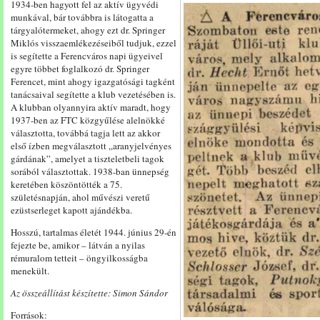
1934-ben hagyott fel az aktív ügyvédi
munkával, bár továbbra is látogatta a
tárgyalótermeket, ahogy ezt dr. Springer
Miklós visszaemlékezéseiből tudjuk, ezzel
is segítette a Ferencváros napi ügyeivel
egyre többet foglalkozó dr. Springer
Ferencet, mint ahogy igazgatósági tagként
tanácsaival segítette a klub vezetésében is.
A klubban olyannyira aktív maradt, hogy
1937-ben az FTC közgyűlése alelnökké
választotta, továbbá tagja lett az akkor
első ízben megválasztott „aranyjelvényes
gárdának”, amelyet a tiszteletbeli tagok
sorából választottak. 1938-ban ünnepség
keretében köszöntötték a 75.
születésnapján, ahol művészi veretű
ezüstserleget kapott ajándékba.
Hosszú, tartalmas életét 1944. június 29-én
fejezte be, amikor – látván a nyilas
rémuralom tetteit – öngyilkosságba
menekült.
Az összeállítást készítette: Simon Sándor
Források: