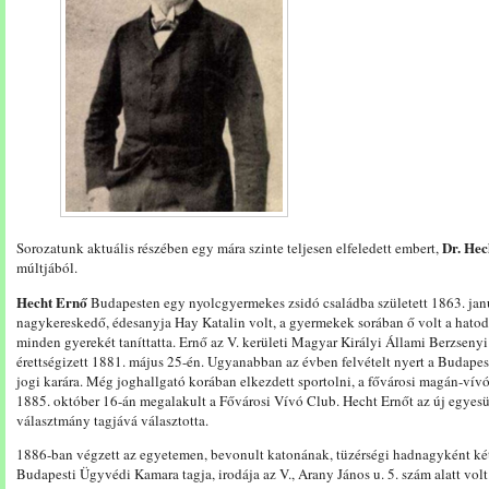
Dr. Hec
Sorozatunk aktuális részében egy mára szinte teljesen elfeledett embert,
múltjából.
Hecht Ernő
Budapesten egy nyolcgyermekes zsidó családba született 1863. ja
nagykereskedő, édesanyja Hay Katalin volt, a gyermekek sorában ő volt a hatod
minden gyerekét taníttatta. Ernő az V. kerületi Magyar Királyi Állami Berzseny
érettségizett 1881. május 25-én. Ugyanabban az évben felvételt nyert a Buda
jogi karára. Még joghallgató korában elkezdett sportolni, a fővárosi magán-vív
1885. október 16-án megalakult a Fővárosi Vívó Club. Hecht Ernőt az új egyesü
választmány tagjává választotta.
1886-ban végzett az egyetemen, bevonult katonának, tüzérségi hadnagyként két 
Budapesti Ügyvédi Kamara tagja, irodája az V., Arany János u. 5. szám alatt vo