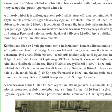
városatyák. 1907-ben például sajtóhír lett abból a városházi afférból, aminek ré
hogy az ügyüket pisztolypárbajjal zárták le.
A pisztolypárbaj le is zajlott, egyszeri golyóváltást írtak elő, amelyet mindkét f
folytathatták közéleti és egyéb tevékenységeiket. Dr. Hecht Ernő az FTC-ben 1910
abban az évben kissé hátrébb lépett, tisztétől megvált, ám a klub választmányán
igazgatósági tagja lett az akkor szerveződő Ferencvárosi Versenypálya Részvén
dr. Springer Ferenccel való kapcsolatát, akivel vállvetve küzdött úgy a politikai
mondhatjuk közeli munkatársak voltak.
Korából adódóan az I. világháborút nem a hadszíntéren, hanem változatlanul a h
közgyűlésben „harcolta” végig. A háborús helyzet más ügyeket hozott a felszí
vehemenciával érvelt. Előtérbe került a háborús jótékonyság, ahol ugyancsak kit
Polgári Hadi Érdemkeresztet kapta meg. 1921-ben leányát, Zsuzsannát férjhez ad
Általános Hitelbank titkárához. Bár a fővárosi közgyűlésből kikerült, közéletil
például alelnöke lett az akkor alakult ferencvárosi Széchenyi Körnek. Ugyancsa
halála után annak fiával, ifj. dr. Springer Ferenccel is közeli munkakapcsolatba
hiszen a Széchenyi Kör első főtitkára éppen ifj. dr. Springer Ferenc volt.
A Ferencvárosi Torna Club a klubért végzett munkásságát azzal is elismerte, ho
adományozta neki a klub tiszteletbeli tagja kitüntető címet. 1926-ban újra elvál
ügyésze legyen, sőt 1929-ben a professzionalista Ferencváros FC Rt. igazgatóság