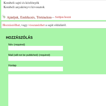
Korabeli sajtó és közlönyök
Korabeli anyakönyvi kivonatok
Ajánljuk
,
Emlékezés
,
Történelem
---
Szóljon hozzá
Hozzászólhat
, vagy
visszanézhet
a saját oldaláról.
HOZZÁSZÓLÁS
Név
(required)
Mail (will not be published)
(required)
Honlap