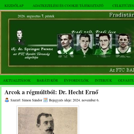
KEZDŐLAP
ADATKEZELÉSI ÉS COOKIE TÁJÉKOZTATÓ
CÉLKITŰZÉ
2026. augusztus
7.
péntek
AKTUALITÁSOK
BARÁTI KÖR
ÉVFORDULÓK
INTERJÚK
OLVAST
Arcok a régmúltból: Dr. Hecht Ernő
Szerző: Simon Sándor
Bejegyzés ideje: 2024. november 6.