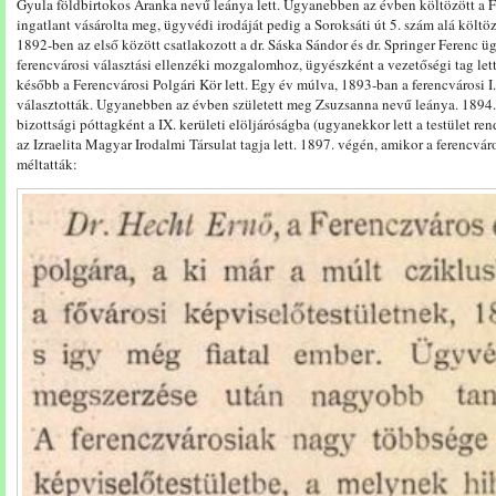
Gyula földbirtokos Aranka nevű leánya lett. Ugyanebben az évben költözött a F
ingatlant vásárolta meg, ügyvédi irodáját pedig a Soroksáti út 5. szám alá költö
1892-ben az első között csatlakozott a dr. Sáska Sándor és dr. Springer Ferenc
ferencvárosi választási ellenzéki mozgalomhoz, ügyészként a vezetőségi tag let
később a Ferencvárosi Polgári Kör lett. Egy év múlva, 1893-ban a ferencvárosi I
választották. Ugyanebben az évben született meg Zsuzsanna nevű leánya. 1894.
bizottsági póttagként a IX. kerületi elöljáróságba (ugyanekkor lett a testület ren
az Izraelita Magyar Irodalmi Társulat tagja lett. 1897. végén, amikor a ferencvár
méltatták: