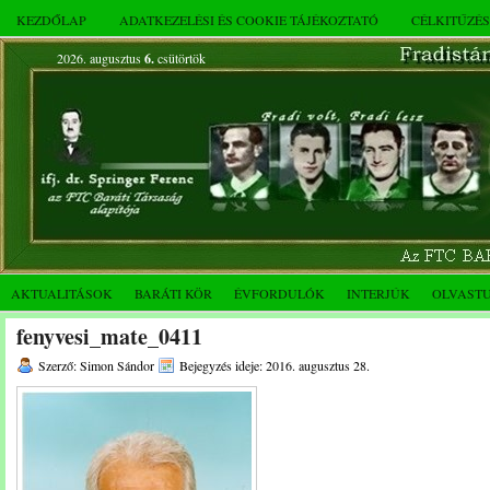
KEZDŐLAP
ADATKEZELÉSI ÉS COOKIE TÁJÉKOZTATÓ
CÉLKITŰZÉ
2026. augusztus
6.
csütörtök
AKTUALITÁSOK
BARÁTI KÖR
ÉVFORDULÓK
INTERJÚK
OLVAST
fenyvesi_mate_0411
Szerző: Simon Sándor
Bejegyzés ideje: 2016. augusztus 28.