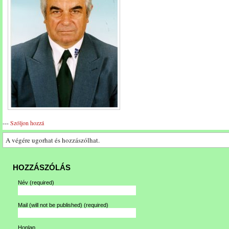
---
Szóljon hozzá
A végére ugorhat és hozzászólhat.
HOZZÁSZÓLÁS
Név
(required)
Mail (will not be published)
(required)
Honlap