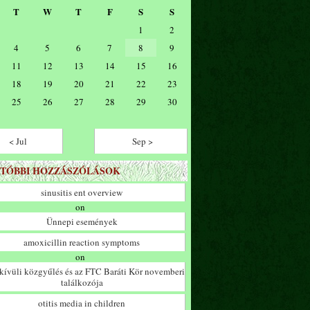
T
W
T
F
S
S
1
2
4
5
6
7
8
9
11
12
13
14
15
16
18
19
20
21
22
23
25
26
27
28
29
30
< Jul
Sep >
TÓBBI HOZZÁSZÓLÁSOK
sinusitis ent overview
on
Ünnepi események
amoxicillin reaction symptoms
on
ívüli közgyűlés és az FTC Baráti Kör novemberi
találkozója
otitis media in children