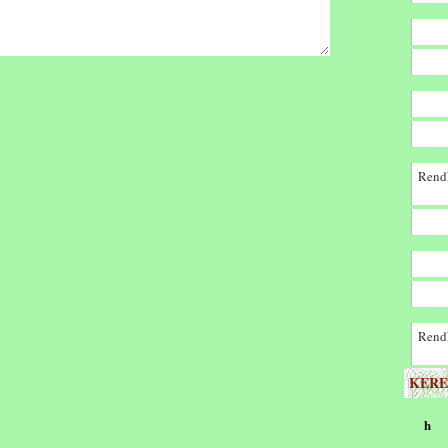
Rendk
Rendk
KERE
h