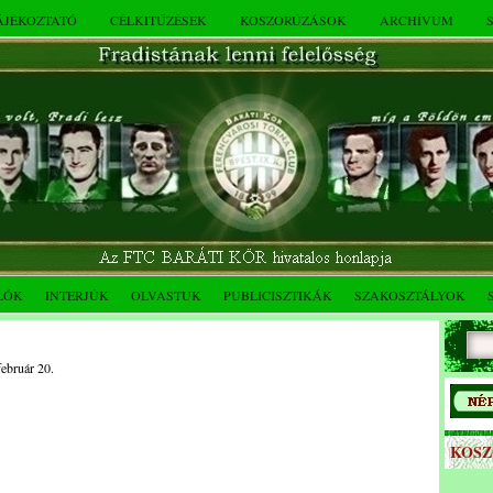
TÁJÉKOZTATÓ
CÉLKITŰZÉSEK
KOSZORÚZÁSOK
ARCHÍVUM
LÓK
INTERJÚK
OLVASTUK
PUBLICISZTIKÁK
SZAKOSZTÁLYOK
február 20.
KOS