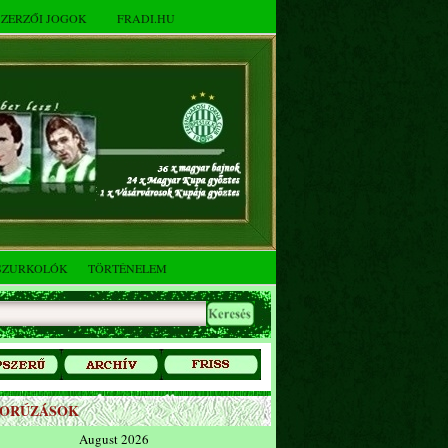
SZERZŐI JOGOK
FRADI.HU
SZURKOLÓK
TÖRTÉNELEM
ZORÚZÁSOK
August 2026