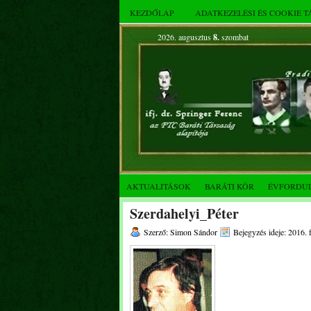
KEZDŐLAP
ADATKEZELÉSI ÉS COOKIE 
2026. augusztus
8.
szombat
AKTUALITÁSOK
BARÁTI KÖR
ÉVFORDU
Szerdahelyi_Péter
Szerző: Simon Sándor
Bejegyzés ideje: 2016. 