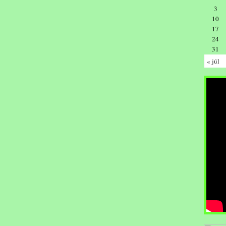
3
10
17
24
31
« júl