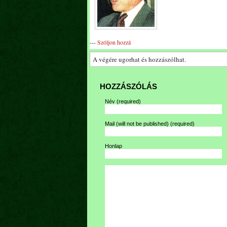
---
Szóljon hozzá
A végére ugorhat és hozzászólhat.
HOZZÁSZÓLÁS
Név
(required)
Mail (will not be published)
(required)
Honlap