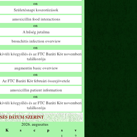
on
Születésnapi koszorúzások
amoxicillin food interactions
on
A hűség jutalma
bronchitis infection overview
on
ívüli közgyűlés és az FTC Baráti Kör novemberi
találkozója
augmentin basic overview
on
Az FTC Baráti Kör februári összejövetele
amoxicillin patient information
on
ívüli közgyűlés és az FTC Baráti Kör novemberi
találkozója
SÉS DÁTUM SZERINT
2026. augusztus
K
s
c
p
s
v
1
2