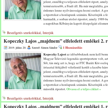
jelent, ennélfogva teljesen elfeledett riport, am
természetesebb, a Fradi áll. Ha már megtalálta, go
érdemes lenne nyilvánosságra hozni ezeket. A gond
a riportokat a honlapunk számára. Köszönjük a fel
harmadik, e sorban utolsó riportot, amely 1989-b
a napokban Kőbányán kapott díszpolgári elismer
Beszélgetés szurkolókkal
,
Interjúk
Kopeczky Lajos „majdnem” elfeledett emlékei 2. r
1 Hozzászólás
2019. július 20.
Szerző: Simon Sándor
Kopeczky Lajost
az idősebbeknek nem kell bemu
Magyar Televízió legendás sportriportere volt, azt
Sőt, tán még azt is, hogy az FTC Baráti Kör oszl
íróasztal fiókjából véletlenül került a kezébe hár
jelent, ennélfogva teljesen elfeledett riport, am
természetesebb, a Fradi áll. Ha már megtalálta, go
érdemes lenne nyilvánosságra hozni ezeket. A gond
a riportokat a honlapunk számára. Köszönjük a fel
második riportot.
Olvassa el a teljes cikket »
Beszélgetés szurkolókkal
,
Interjúk
Kopeczky Lajos „majdnem” elfeledett emlékei 1. r