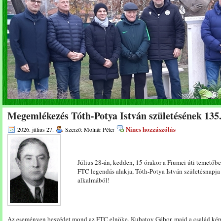
Megemlékezés Tóth-Potya István születésének 135.
Nincs hozzászólás
2026. július 27.
Szerző: Molnár Péter
Július 28-án, kedden, 15 órakor a Fiumei úti temetőb
FTC legendás alakja, Tóth-Potya István születésnapja
alkalmából!
Az eseményen beszédet mond az FTC elnöke, Kubatov Gábor, majd a család ké