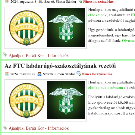
Nincs hozzászólás
2024. augusztus 8.
Szerző: Simon Sándor
Honlapunkon megtalálható 
elnökeinek
, a valamint az
FT
névsora a kezdetektől napja
Úgy gondoltuk, a labdarúgó-
megérdemelnek egy hasonló f
átlagos az ő állásuk.
Olvassa 
Ajánljuk
,
Baráti Kör - Információk
Az FTC labdarúgó-szakosztályának vezetői
Nincs hozzászólás
2024. március 28.
Szerző: Simon Sándor
Honlapunkon megtalálható 
elnökeinek a névsora
a kezde
Ehelyütt a labdarúgó-szakos
klub sportvezetői között mi
gyakorlatilag az elnök (ügy
hatalom összpontosult a ke
Ajánljuk
,
Baráti Kör - Információk