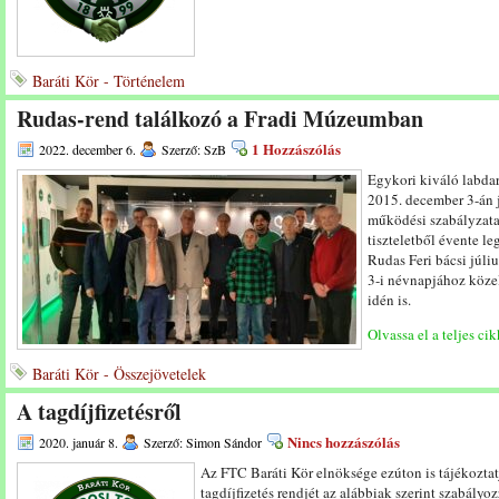
Baráti Kör - Történelem
Rudas-rend találkozó a Fradi Múzeumban
1 Hozzászólás
2022. december 6.
Szerző: SzB
Egykori kiváló labda
2015. december 3-án j
működési szabályzata s
tiszteletből évente l
Rudas Feri bácsi júli
3-i névnapjához közel
idén is.
Olvassa el a teljes cik
Baráti Kör - Összejövetelek
A tagdíjfizetésről
Nincs hozzászólás
2020. január 8.
Szerző: Simon Sándor
Az FTC Baráti Kör elnöksége ezúton is tájékoztatj
tagdíjfizetés rendjét az alábbiak szerint szabályo