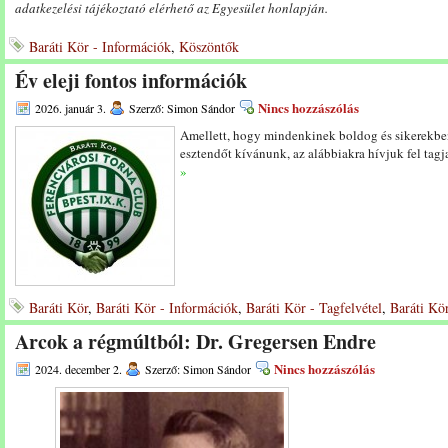
adatkezelési tájékoztató elérhető az Egyesület honlapján.
Baráti Kör - Információk
,
Köszöntők
Év eleji fontos információk
Nincs hozzászólás
2026. január 3.
Szerző: Simon Sándor
Amellett, hogy mindenkinek boldog és sikerekbe
esztendőt kívánunk, az alábbiakra hívjuk fel tagj
»
Baráti Kör
,
Baráti Kör - Információk
,
Baráti Kör - Tagfelvétel
,
Baráti Kör
Arcok a régmúltból: Dr. Gregersen Endre
Nincs hozzászólás
2024. december 2.
Szerző: Simon Sándor