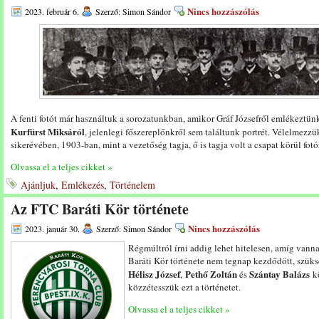
Nincs hozzászólás
2023. február 6.
Szerző: Simon Sándor
A fenti fotót már használtuk a sorozatunkban, amikor Gráf Józsefről emlékeztün
Kurfürst Miksáról
, jelenlegi főszereplőnkről sem találtunk portrét. Vélelmezz
sikerévében, 1903-ban, mint a vezetőség tagja, ő is tagja volt a csapat körül fo
Olvassa el a teljes cikket »
Ajánljuk
,
Emlékezés
,
Történelem
Az FTC Baráti Kör története
Nincs hozzászólás
2023. január 30.
Szerző: Simon Sándor
Régmúltról írni addig lehet hitelesen, amíg van
Baráti Kör története nem tegnap kezdődött, szük
Hélisz József
Pethő Zoltán
Szántay Balázs
,
és
kö
közzétesszük ezt a történetet.
Olvassa el a teljes cikket »