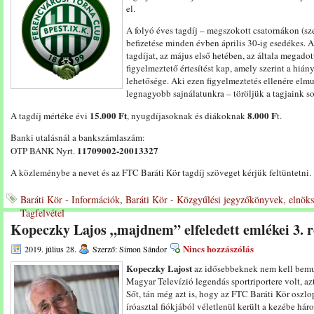
el.
A folyó éves tagdíj – megszokott csatornákon (sz
befizetése minden évben április 30-ig esedékes. A
tagdíjat, az május első hetében, az általa megado
figyelmeztető értesítést kap, amely szerint a hián
lehetősége. Aki ezen figyelmeztetés ellenére elmul
legnagyobb sajnálatunkra – töröljük a tagjaink so
15.000 Ft
8.000 F
A tagdíj mértéke évi
, nyugdíjasoknak és diákoknak
t.
Banki utalásnál a bankszámlaszám:
11709002-20013327
OTP BANK Nyrt.
A közleménybe a nevet és az FTC Baráti Kör tagdíj szöveget kérjük feltüntetni.
Baráti Kör - Információk
,
Baráti Kör - Közgyűlési jegyzőkönyvek, elnöks
Tagfelvétel
Kopeczky Lajos „majdnem” elfeledett emlékei 3. r
Nincs hozzászólás
2019. július 28.
Szerző: Simon Sándor
Kopeczky Lajost
az idősebbeknek nem kell bemu
Magyar Televízió legendás sportriportere volt, azt
Sőt, tán még azt is, hogy az FTC Baráti Kör oszl
íróasztal fiókjából véletlenül került a kezébe hár