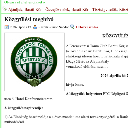
Olvassa el a teljes cikket »
Ajánljuk
,
Baráti Kör - Összejövetelek
,
Baráti Kör - Tisztségviselők
,
Kösz
Közgyűlési meghívó
1 Hozzászólás
2026. április 13.
Szerző: Simon Sándor
KÖZGYŰLÉS
A Ferencvárosi Torna Club Baráti Kör, s
(a továbbiakban: Baráti Kör) Elnöksége
elnökségi ülésén hozott határozata alap
közgyűlését az Alapszabály
vonatkozó előírásai szerint
2026. április hó 
hívja össze.
A közgyűlés helyszíne:
FTC Népligeti Sp
utca 6. Hotel Konferenciaterem.
A közgyűlés napirendje:
1) Az Elnökség beszámolója a 4 éves mandátuma alatti tevékenységéről, a Barát
működéséről.