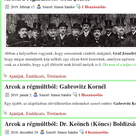
1 Hozzászólás
2019. február 17.
Szerző: Simon Sándor
Gráf Józsefr
Abban a helyzetben vagyunk, hogy sorozatunk címbéli alakjáról,
hogy mégse maradjunk kép nélkül, egy olyan fotót kerestünk, amelyen egészen
csak az a kérdés, hogy a jól öltözött urak közül melyik is ő.
Olvassa el a teljes c
Ajánljuk
,
Emlékezés
,
Történelem
Arcok a régmúltból: Gabrovitz Kornél
1 Hozzászólás
2019. január 2.
Szerző: Simon Sándor
Gabrovitz Ko
Egy újabb, az alapításban elévülhetetlen érdemeket szerző ember:
Ajánljuk
,
Emlékezés
,
Történelem
Arcok a régmúltból: Dr. Keönch (Köncs) Boldizsá
4 hozzászólás
2018. december 29.
Szerző: Simon Sándor