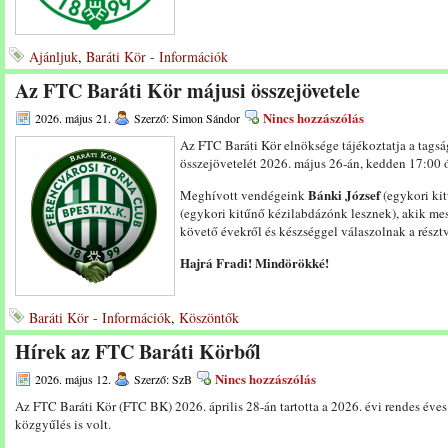
Ajánljuk
,
Baráti Kör - Információk
Az FTC Baráti Kör májusi összejövetele
Nincs hozzászólás
2026. május 21.
Szerző: Simon Sándor
Az FTC Baráti Kör elnöksége tájékoztatja a tags
összejövetelét 2026. május 26-án, kedden 17:00 ó
Bánki József
Meghívott vendégeink
(egykori ki
(egykori kitűnő kézilabdázónk lesznek), akik mes
követő évekről és készséggel válaszolnak a részt
Hajrá Fradi! Mindörökké!
Baráti Kör - Információk
,
Köszöntők
Hírek az FTC Baráti Körből
Nincs hozzászólás
2026. május 12.
Szerző: SzB
Az FTC Baráti Kör (FTC BK) 2026. április 28-án tartotta a 2026. évi rendes éves
közgyűlés is volt.