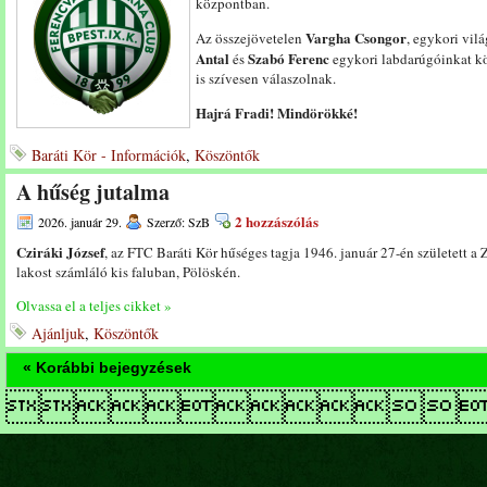
központban.
Vargha Csongor
Az összejövetelen
, egykori vil
Antal
Szabó Ferenc
és
egykori labdarúgóinkat kö
is szívesen válaszolnak.
Hajrá Fradi! Mindörökké!
Baráti Kör - Információk
,
Köszöntők
A hűség jutalma
2 hozzászólás
2026. január 29.
Szerző: SzB
Cziráki József
, az FTC Baráti Kör hűséges tagja 1946. január 27-én született a 
lakost számláló kis faluban, Pölöskén.
Olvassa el a teljes cikket »
Ajánljuk
,
Köszöntők
« Korábbi bejegyzések
