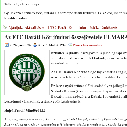
Tóth-Potya István sírját.
Gyülekező a temető főbejáratánál, a sorompó utáni területen 14:45-től, innen 
tovább a sírhoz.
Ajánljuk
,
Aktualitások - FTC
,
Baráti Kör - Információk
,
Emlékezés
Az FTC Baráti Kör júniusi összejövetele ELMAR
Nincs hozzászólás
2026. június 26.
Szerző: Molnár Péter
Frissítés:
a júniusi összejövetel a jelenleg tapas
Júliusban biztosan szünetet tartunk, az azt követ
értesítést küldünk.
Az FTC Baráti Kör elnöksége tájékoztatja a tags
összejövetelét 2026. június 30-án, kedden 17:00 ó
Ez lesz a nyári szünet előtti utolsó ilyen jelleg
Székely Bulcsú
(korábbi olimpiai bajnok vízilab
Barcáért film rendezője, a Kubala 100 emlékév a
készséggel válaszolnak a résztvevők kérdéseire is.
Hajrá Fradi! Mindörökké!
A rendezvényen várhatóan kép- és hangfelvétel készül, melyet az Egyesület közzét
Amennyiben nem kíván szerepelni a felvételen, kérjük a rendezvény kezdetén jele