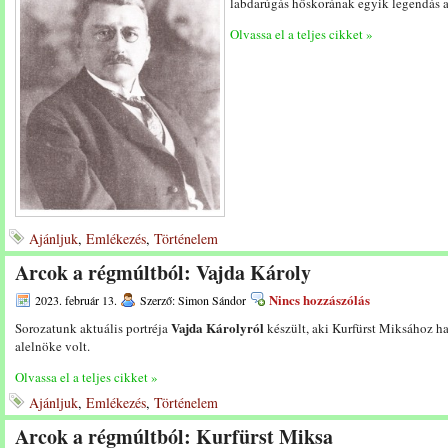
labdarúgás hőskorának egyik legendás a
Olvassa el a teljes cikket »
Ajánljuk
,
Emlékezés
,
Történelem
Arcok a régmúltból: Vajda Károly
Nincs hozzászólás
2023. február 13.
Szerző: Simon Sándor
Vajda Károlyról
Sorozatunk aktuális portréja
készült, aki Kurfürst Miksához h
alelnöke volt.
Olvassa el a teljes cikket »
Ajánljuk
,
Emlékezés
,
Történelem
Arcok a régmúltból: Kurfürst Miksa