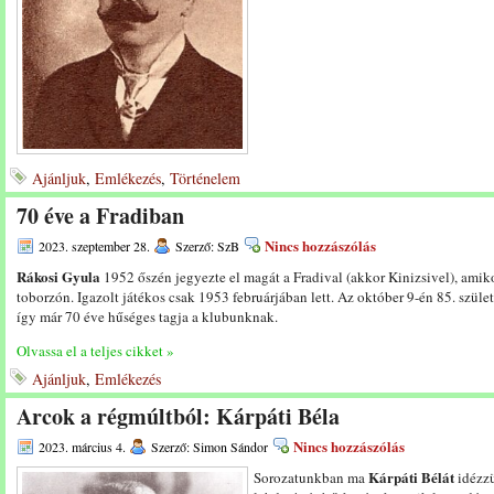
Ajánljuk
,
Emlékezés
,
Történelem
70 éve a Fradiban
Nincs hozzászólás
2023. szeptember 28.
Szerző: SzB
Rákosi Gyula
1952 őszén jegyezte el magát a Fradival (akkor Kinizsivel), amik
toborzón. Igazolt játékos csak 1953 februárjában lett. Az október 9-én 85. szül
így már 70 éve hűséges tagja a klubunknak.
Olvassa el a teljes cikket »
Ajánljuk
,
Emlékezés
Arcok a régmúltból: Kárpáti Béla
Nincs hozzászólás
2023. március 4.
Szerző: Simon Sándor
Kárpáti Bélát
Sorozatunkban ma
idézzü