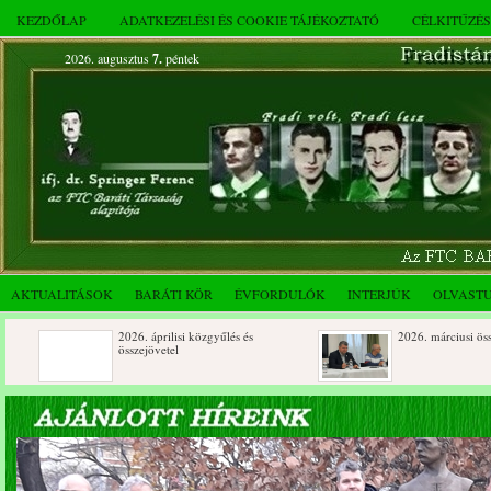
KEZDŐLAP
ADATKEZELÉSI ÉS COOKIE TÁJÉKOZTATÓ
CÉLKITŰZÉ
2026. augusztus
7.
péntek
AKTUALITÁSOK
BARÁTI KÖR
ÉVFORDULÓK
INTERJÚK
OLVAST
2026. áprilisi közgyűlés és
2026. márciusi összejövetel
összejövetel
Rendkívüli közgyűlés és a 2025.
Dálnoki József 90 éves
novemberi összejövetel