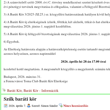
2) A számvitelről szóló 2000. évi C. törvény rendelkezései szerint készített éve
évi pénzügyi tervének megvitatása és elfogadása, valamint a Felügyelő Bizottsá
3) A Baráti Kör 3/2025 (XI.25.) sz. közgyűlési határozatának hatályon kívül hel
4) A Baráti Kör új elnökségének (elnök, főtitkár, két alelnök, titkár és hat elnöks
megválasztása 2026. június 1. napjától kezdődően.
5) A Baráti Kör új felügyelő bizottságának megválasztása 2026. június 1. napjá
6) Egyebek.
Az Elnökség határozata alapján a határozatképtelenség esetén tartandó megismé
azonos helyszínen, azonos napirenddel
2026. április hó 28-án 17.00
órai
kezdettel kerül megtartásra. A megismételt közgyűlés a megjelentek számára tek
Budapest, 2026. március 31.
a Ferencvárosi Torna Club Baráti Kör Elnöksége
Baráti Kör
,
Baráti Kör - Információk
Szűk baráti kör
Nincs hozzászólás
2026. április 7.
Szerző: Simon Sándor