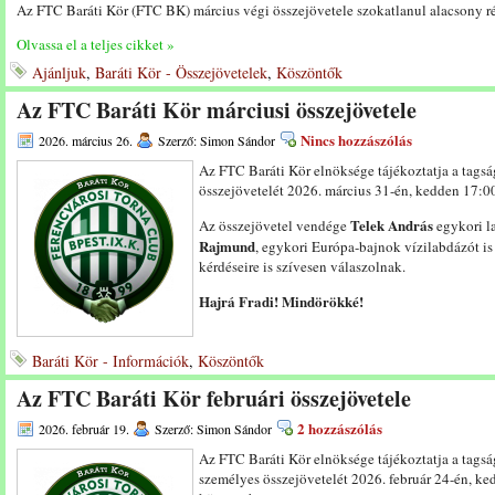
Az FTC Baráti Kör (FTC BK) március végi összejövetele szokatlanul alacsony rész
Olvassa el a teljes cikket »
Ajánljuk
,
Baráti Kör - Összejövetelek
,
Köszöntők
Az FTC Baráti Kör márciusi összejövetele
Nincs hozzászólás
2026. március 26.
Szerző: Simon Sándor
Az FTC Baráti Kör elnöksége tájékoztatja a tags
összejövetelét 2026. március 31-én, kedden 17:00
Telek András
Az összejövetel vendége
egykori l
Rajmund
, egykori Európa-bajnok vízilabdázót is
kérdéseire is szívesen válaszolnak.
Hajrá Fradi! Mindörökké!
Baráti Kör - Információk
,
Köszöntők
Az FTC Baráti Kör februári összejövetele
2 hozzászólás
2026. február 19.
Szerző: Simon Sándor
Az FTC Baráti Kör elnöksége tájékoztatja a tags
személyes összejövetelét 2026. február 24-én, ked