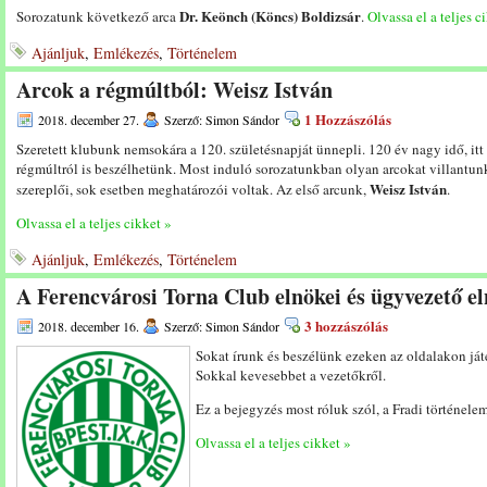
Dr. Keönch (Köncs) Boldizsár
Sorozatunk következő arca
.
Olvassa el a teljes c
Ajánljuk
,
Emlékezés
,
Történelem
Arcok a régmúltból: Weisz István
1 Hozzászólás
2018. december 27.
Szerző: Simon Sándor
Szeretett klubunk nemsokára a 120. születésnapját ünnepli. 120 év nagy idő, it
régmúltról is beszélhetünk. Most induló sorozatunkban olyan arcokat villantunk
Weisz István
szereplői, sok esetben meghatározói voltak. Az első arcunk,
.
Olvassa el a teljes cikket »
Ajánljuk
,
Emlékezés
,
Történelem
A Ferencvárosi Torna Club elnökei és ügyvezető el
3 hozzászólás
2018. december 16.
Szerző: Simon Sándor
Sokat írunk és beszélünk ezeken az oldalakon ját
Sokkal kevesebbet a vezetőkről.
Ez a bejegyzés most róluk szól, a Fradi történele
Olvassa el a teljes cikket »