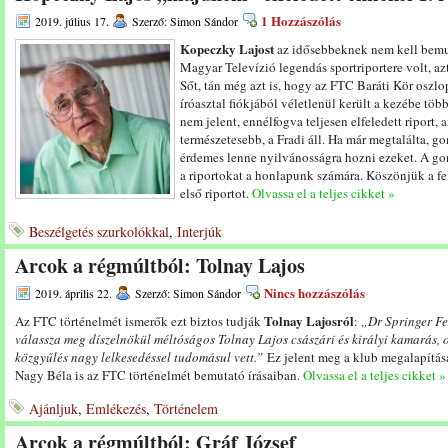
1 Hozzászólás
2019. július 17.
Szerző: Simon Sándor
Kopeczky Lajost
az idősebbeknek nem kell bemu
Magyar Televízió legendás sportriportere volt, azt
Sőt, tán még azt is, hogy az FTC Baráti Kör oszl
íróasztal fiókjából véletlenül került a kezébe töb
nem jelent, ennélfogva teljesen elfeledett riport
természetesebb, a Fradi áll. Ha már megtalálta, go
érdemes lenne nyilvánosságra hozni ezeket. A gond
a riportokat a honlapunk számára. Köszönjük a fel
első riportot.
Olvassa el a teljes cikket »
Beszélgetés szurkolókkal
,
Interjúk
Arcok a régmúltból: Tolnay Lajos
Nincs hozzászólás
2019. április 22.
Szerző: Simon Sándor
Tolnay Lajosról
Az FTC történelmét ismerők ezt biztos tudják
:
„Dr Springer F
válassza
meg
díszelnökül
méltóságos
Tolnay
Lajos
császári
és
királyi
kamar
ás,
közgyűlés
nagy
lelkesedéssel
tudomásul
vett.”
Ez jelent meg a klub megalapításá
Nagy Béla is az FTC történelmét bemutató írásaiban.
Olvassa el a teljes cikket »
Ajánljuk
,
Emlékezés
,
Történelem
Arcok a régmúltból: Gráf József