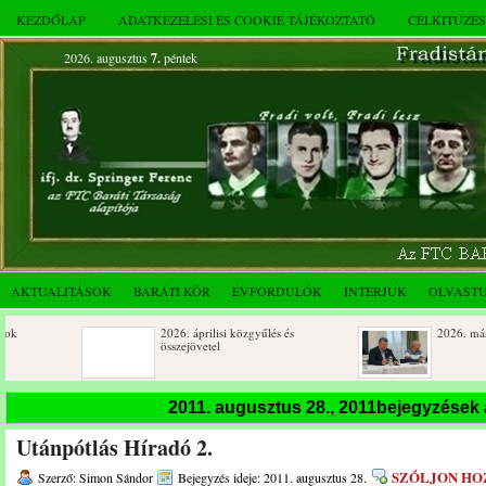
KEZDŐLAP
ADATKEZELÉSI ÉS COOKIE TÁJÉKOZTATÓ
CÉLKITŰZÉ
2026. augusztus
7.
péntek
AKTUALITÁSOK
BARÁTI KÖR
ÉVFORDULÓK
INTERJÚK
OLVAST
2026. áprilisi közgyűlés és
2026. márciusi össze
összejövetel
Születésnapi koszorúzások
Rendkívüli közgyűlé
2011. augusztus 28., 2011bejegyzések
novemberi összejöve
Utánpótlás Híradó 2.
Az FTC Baráti Kör 2025. októberi
összejövetel
SZÓLJON HO
Szerző: Simon Sándor
Bejegyzés ideje: 2011. augusztus 28.