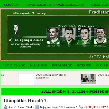
KEZDŐLAP
ADATKEZELÉSI ÉS COOKIE TÁJÉKOZTATÓ
CÉLKITŰZÉ
2026. augusztus
9.
vasárnap
AKTUALITÁSOK
BARÁTI KÖR
ÉVFORDULÓK
INTERJÚK
OLVAST
2026. áprilisi közgyűlés és
2026. márciusi összej
összejövetel
Születésnapi koszorúzások
Rendkívüli közgyűlés
2011. október 3., 2011bejegyzések a
novemberi összejövet
Utánpótlás Híradó 7.
Az FTC Baráti Kör 2025. októberi
összejövetel
SZÓLJON HOZZ
Szerző: Simon Sándor
Bejegyzés ideje: 2011. október 3.