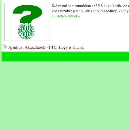
Számvető sorozatunkban az U18 következik. Az a 
kor küszöbét jelenti. Akik itt vitézkednek, könn
el a teljes cikket »
Ajánljuk
,
Aktualitások - FTC
,
Hogy is állunk?