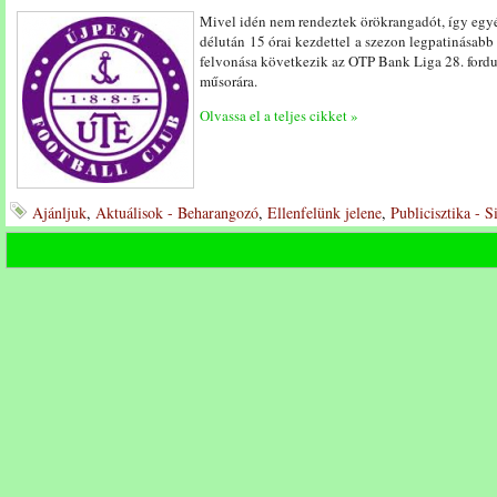
Mivel idén nem rendeztek örökrangadót, így egyé
délután 15 órai kezdettel a szezon legpatinásab
felvonása következik az OTP Bank Liga 28. fordu
műsorára.
Olvassa el a teljes cikket »
Ajánljuk
,
Aktuálisok - Beharangozó
,
Ellenfelünk jelene
,
Publicisztika - 