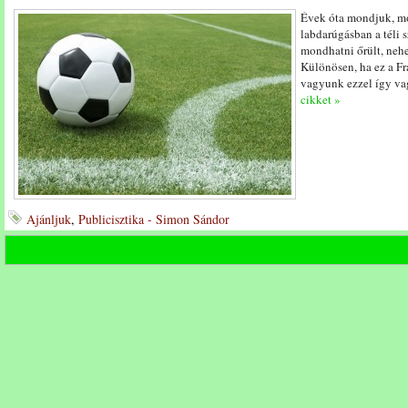
Évek óta mondjuk, mo
labdarúgásban a téli s
mondhatni őrült, nehe
Különösen, ha ez a Fra
vagyunk ezzel így va
cikket »
Ajánljuk
,
Publicisztika - Simon Sándor