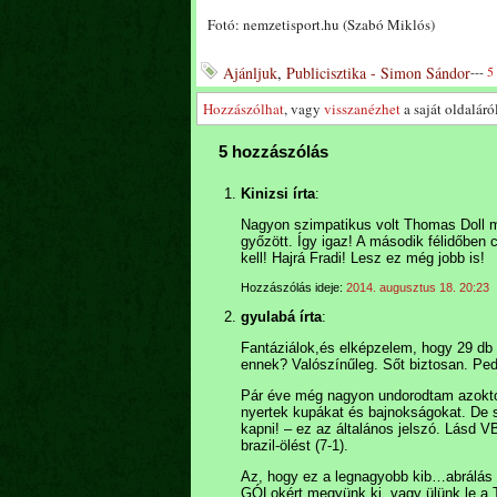
Fotó: nemzetisport.hu (Szabó Miklós)
Ajánljuk
,
Publicisztika - Simon Sándor
---
5
Hozzászólhat
, vagy
visszanézhet
a saját oldaláról
5 hozzászólás
Kinizsi írta
:
Nagyon szimpatikus volt Thomas Doll me
győzött. Így igaz! A második félidőben c
kell! Hajrá Fradi! Lesz ez még jobb is!
Hozzászólás ideje:
2014. augusztus 18. 20:23
gyulabá írta
:
Fantáziálok,és elképzelem, hogy 29 db 
ennek? Valószínűleg. Sőt biztosan. Pe
Pár éve még nagyon undorodtam azoktól
nyertek kupákat és bajnokságokat. De s
kapni! – ez az általános jelszó. Lásd 
brazil-ölést (7-1).
Az, hogy ez a legnagyobb kib…abrálás
GÓLokért megyünk ki, vagy ülünk le a T