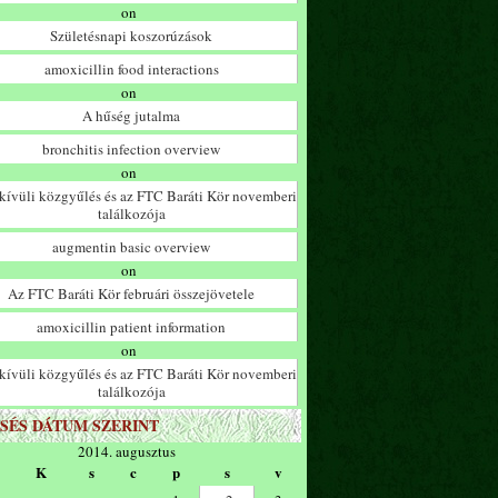
on
Születésnapi koszorúzások
amoxicillin food interactions
on
A hűség jutalma
bronchitis infection overview
on
ívüli közgyűlés és az FTC Baráti Kör novemberi
találkozója
augmentin basic overview
on
Az FTC Baráti Kör februári összejövetele
amoxicillin patient information
on
ívüli közgyűlés és az FTC Baráti Kör novemberi
találkozója
SÉS DÁTUM SZERINT
2014. augusztus
K
s
c
p
s
v