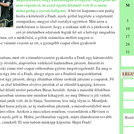
M
nem végezte el, de ezzel együtt felemelő volt őt is nézni,
utána pedig a szavait hallgatni
. A hévízi kupameccsen pedig
hozta a kötelezőt a Fradi, nyolc góllal legyőzte a végtelenül
3
szimpatikus, megyei első osztályú együttest. Már azon a
mérkőzésen is látszott, hogy a szakmai stáb és a játékosok a
10
szó jó értelmében edzésnek fogták fel azt a hétvégi rangadóra
17
ínen, ezt a mérkőzést, a gólok számolása mellett nagyon is
e valamit viszont az ott, a gyengébb csapat ellen gyakorolt
24
31
hattam, mert ott a támadásvezetést gyakorolta a Fradi egy háromvédős
egy ötvédős, alapvetően védekező hadrendben játszott. Játszott és
ajnoki címre törő csapat otthonában győzni megsüvegelendő. Én meg is
LEGU
m úgy érte el a Fradi, ahogy régen azt a Fraditól megszokhattuk.
 úgy játszott, ahogy általában ellene szoktak játszani a csapatok. Fő
az első félidőben elvétve jutottak el az ellenfél kapujáig, kétszer-
lső félidő utolsó percében Busai betalált. Aztán a második félidőben
őr azonban szerencsére mindent kihagyott, no meg Dibusz is jól védett,
rású játék volt, de ki bánja. Szerintem, lesz még olyan is. Mondjuk,
et hazai pályán, az új stadionban játszunk, a másodosztályból most
város ellen. Azokon a meccseken remélem, viszontlátom a Hévízen is
 a nyolc gólt is. Hiába, javíthatatlan vagyok, máris álmodozom tovább.
Rendk
 címekről. El sem tudom másképp képzelni. Hajrá Fradi!