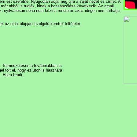
m ezt szeretné. Nyugodtan adja meg újra a saját nevét és címét. A
 már abból is tudják, kinek a hozzászólása következik. Az email
 nyilvánosan soha nem közli a rendszer, azaz idegen nem láthatja,
az oldal alapjául szolgáló keretek feltételei.
. Természetesen a továbbiakban is
 tölt el, hogy ez uton is hasznára
 Hajrá Fradi.