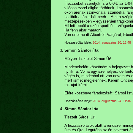
meccseket szeretjük, s a 0-0-t, az 1-0
világon ezzel aligha törődnek. Lassacs
ókori arénák színvonala, szándéka irá
ha törik a láb – hát pech… Ami a szög
meztépésekben – egyszerűen tragikomiku
MI lett ebből a szép sportból – világcir
Ha fenn akar maradni.
Van értelme itt Albertről, Vargáról, Ebed
Hozzászólás ideje:
2014. augusztus 20. 12:48
Simon Sándor írta
:
Mélyen Tisztelet Simon Úr!
Mindenekelőtt köszönöm a bejegyzett 
nyilik rá. Volna egy személyes, de fo
végén is, mindenhol ott van nevem és 
mert ismét megjelennek. Kérem Önt se
rok ujat kérni.
Előre köszönve fáradozását: Sárosi Ist
Hozzászólás ideje:
2014. augusztus 24. 11:34
Simon Sándor írta
:
Tisztelt Sárosi Úr!
A hozzászólások alatt a rendszer mindig
újra és újra. Legutóbb az én nevemet és