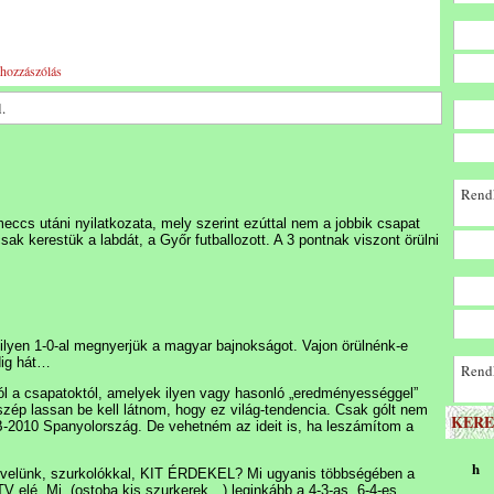
 hozzászólás
.
Rendk
ccs utáni nyilatkozata, mely szerint ezúttal nem a jobbik csapat
sak kerestük a labdát, a Győr futballozott. A 3 pontnak viszont örülni
ilyen 1-0-al megnyerjük a magyar bajnokságot. Vajon örülnénk-e
dig hát…
Rendk
 a csapatoktól, amelyek ilyen vagy hasonló „eredményességgel”
zép lassan be kell látnom, hogy ez világ-tendencia. Csak gólt nem
KERE
VB-2010 Spanyolország. De vehetném az ideit is, ha leszámítom a
h
 velünk, szurkolókkal, KIT ÉRDEKEL? Mi ugyanis többségében a
V elé. Mi, (ostoba kis szurkerek…) leginkább a 4-3-as, 6-4-es