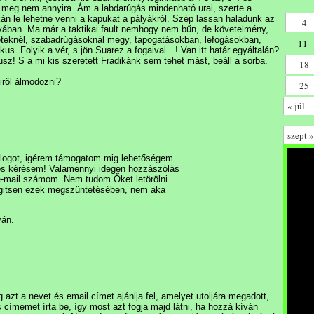
-t meg nem annyira. Ám a labdarúgás mindenható urai, szerte a
kán le lehetne venni a kapukat a pályákról. Szép lassan haladunk az
4
nyában. Ma már a taktikai fault nemhogy nem bűn, de követelmény,
leteknél, szabadrúgásoknál megy, tapogatásokban, lefogásokban,
11
s. Folyik a vér, s jön Suarez a fogaival…! Van itt határ egyáltalán?
kusz! S a mi kis szeretett Fradikánk sem tehet mást, beáll a sorba.
18
liről álmodozni?
25
« júl
szept »
blogot, igérem támogatom mig lehetőségem
ntos kérésem! Valamennyi idegen hozzászólás
e-mail számom. Nem tudom Őket letörölni
gitsen ezek megszüntetésében, nem aka
ván.
 azt a nevet és email címet ajánlja fel, amelyet utoljára megadott,
 címemet írta be, így most azt fogja majd látni, ha hozzá kíván