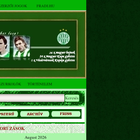
SZERZŐI JOGOK
FRADI.HU
SZURKOLÓK
TÖRTÉNELEM
ZORÚZÁSOK
August 2026