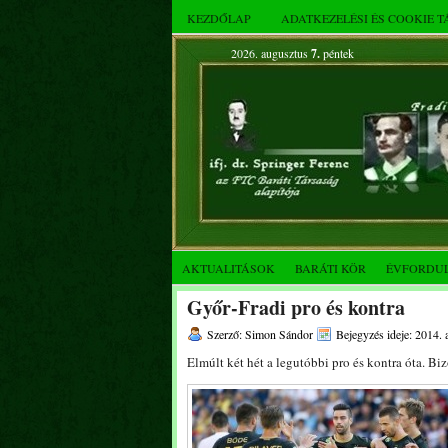
KEZDŐLAP
ADATKEZELÉSI ÉS COOKIE 
2026. augusztus
7.
péntek
AKTUALITÁSOK
BARÁTI KÖR
ÉVFORDU
Győr-Fradi pro és kontra
Szerző: Simon Sándor
Bejegyzés ideje: 2014. 
Elmúlt két hét a legutóbbi pro és kontra óta. Bi