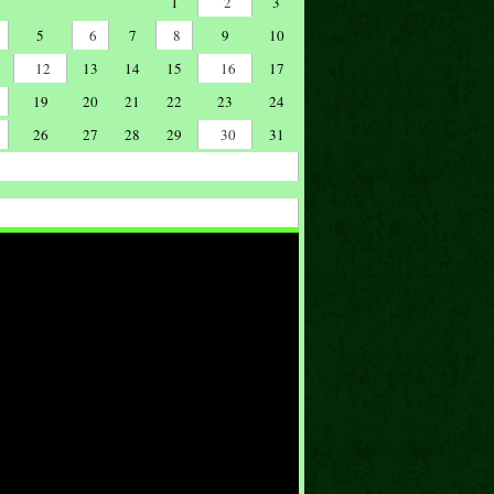
1
2
3
5
6
7
8
9
10
12
13
14
15
16
17
19
20
21
22
23
24
26
27
28
29
30
31