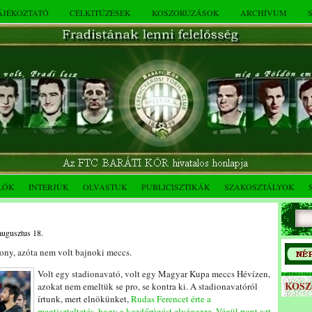
TÁJÉKOZTATÓ
CÉLKITŰZÉSEK
KOSZORÚZÁSOK
ARCHÍVUM
LÓK
INTERJÚK
OLVASTUK
PUBLICISZTIKÁK
SZAKOSZTÁLYOK
augusztus 18.
zony, azóta nem volt bajnoki meccs.
Volt egy stadionavató, volt egy Magyar Kupa meccs Hévízen,
KOS
azokat nem emeltük se pro, se kontra ki. A stadionavatóról
írtunk, mert elnökünket,
Rudas Ferencet érte a
megtiszteltetés, hogy a kezdőrúgást elvégezze. Végül pont azt