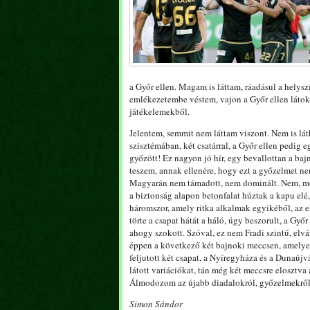
a Győr ellen. Magam is láttam, ráadásul a helysz
emlékezetembe véstem, vajon a Győr ellen látok-
játékelemekből.
Jelentem, semmit nem láttam viszont. Nem is lát
szisztémában, két csatárral, a Győr ellen pedig 
győzött! Ez nagyon jó hír, egy bevallottan a b
teszem, annak ellenére, hogy ezt a győzelmet ne
Magyarán nem támadott, nem dominált. Nem, most
a biztonság alapon betonfalat húztak a kapu elé, 
háromszor, amely ritka alkalmak egyikéből, az e
törte a csapat hátát a háló, úgy beszorult, a Gy
ahogy szokott. Szóval, ez nem Fradi szintű, elvá
éppen a következő két bajnoki meccsen, amelyek
feljutott két csapat, a Nyíregyháza és a Dunaúj
látott variációkat, tán még két meccsre elosztva
Álmodozom az újabb diadalokról, győzelmekről,
Simon Sándor