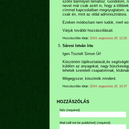
szólni bármilyen témához. Gondolom, ne
nevet már csak azért is, hogy a többiek
címmel kapcsolatban megnyugtatom, azt
csak én, mint az oldal adminisztrátora.
Ezeken módosítani nem tudok, mert ezek 
Várjuk további hozzászólásait.
Hozzászólás ideje:
2014. augusztus 25. 12:20
Sárosi István írta
:
Igen Tisztelt Simon Úr!
Köszönöm tájékoztatását,és segitségét
küldöm az anyagokat, nagy büszkeséggel
lehetek szeretett csapatomnak, klubnak.
Mégegyszer, köszönök mindent.
Hozzászólás ideje:
2014. augusztus 25. 16:37
HOZZÁSZÓLÁS
Név
(required)
Mail (will not be published)
(required)