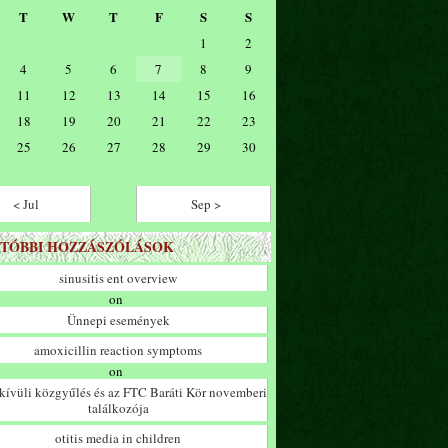
T
W
T
F
S
S
1
2
4
5
6
7
8
9
11
12
13
14
15
16
18
19
20
21
22
23
25
26
27
28
29
30
< Jul
Sep >
TÓBBI HOZZÁSZÓLÁSOK
sinusitis ent overview
on
Ünnepi események
amoxicillin reaction symptoms
on
ívüli közgyűlés és az FTC Baráti Kör novemberi
találkozója
otitis media in children