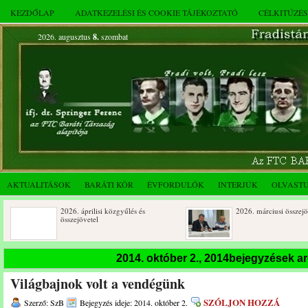
KEZDŐLAP
ADATKEZELÉSI ÉS COOKIE TÁJÉKOZTATÓ
CÉLKITŰZÉ
2026. augusztus
8.
szombat
AKTUALITÁSOK
BARÁTI KÖR
ÉVFORDULÓK
INTERJÚK
OLVAST
2026. áprilisi közgyűlés és
2026. márciusi összejövetel
összejövetel
Rendkívüli közgyűlés és a 2025.
Dálnoki József 90 éves
2014. október 2., 2014bejegyzések a
novemberi összejövetel
Világbajnok volt a vendégünk
SZÓLJON HOZZÁ
Szerző: SzB
Bejegyzés ideje: 2014. október 2.