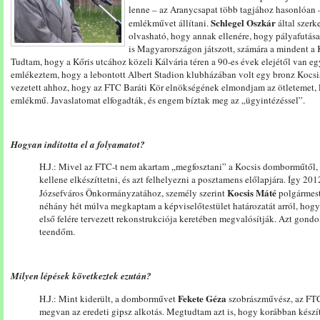
lenne – az Aranycsapat több tagjához hasonlóan 
Schlegel Oszkár
emlékművet állítani.
által szerk
olvasható, hogy annak ellenére, hogy pályafutás
is Magyarországon játszott, számára a mindent a Kő
Tudtam, hogy a Kőris utcához közeli Kálvária téren a 90-es évek elejétől van egy
emlékeztem, hogy a lebontott Albert Stadion klubházában volt egy bronz Kocs
vezetett ahhoz, hogy az FTC Baráti Kör elnökségének elmondjam az ötletemet, 
emlékmű. Javaslatomat elfogadták, és engem bíztak meg az „ügyintézéssel”.
Hogyan indította el a folyamatot?
H.J.: Mivel az FTC-t nem akartam „megfosztani” a Kocsis domborműtől, 
kellene elkészíttetni, és azt felhelyezni a posztamens előlapjára. Így 201
Kocsis Máté
Józsefváros Önkormányzatához, személy szerint
polgármest
néhány hét múlva megkaptam a képviselőtestület határozatát arról, hogy
első felére tervezett rekonstrukciója keretében megvalósítják. Azt gondo
teendőm.
Milyen lépések következtek ezután?
Fekete Géza
H.J.: Mint kiderült, a domborművet
szobrászművész, az FTC 
megvan az eredeti gipsz alkotás. Megtudtam azt is, hogy korábban készít