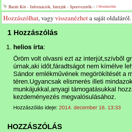
Baráti Kör - Információk
,
Interjúk - Sportvezetők
---
1 Hozzászólás
Hozzászólhat
, vagy
visszanézhet
a saját oldaláról.
1 Hozzászólás
helios írta
:
Öröm volt olvasni ezt az interjút,szívből gr
úrnak,aki időt,fáradtságot nem kímélve le
Sándor emlékművének megörökítését a me
téren.Ugyancsak elismerés illeti mindazok
munkájukkal,anyagi támogatásukkal hozz
kezdeményezés megvalósulásához.
Hozzászólás ideje:
2014. december 16. 13:33
HOZZÁSZÓLÁS