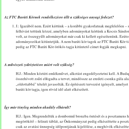
Az FTC Baráti Körnek rendelkezésre állt a szükséges anyagi fedezet?
J.: Igazából nem. Ezért kértünk – a korábbi gyakorlatnak megfelelően –
felhívást tettünk közzé, amelyben adományokat kértünk a Kocsis Sándo
volt, az összegyűlt adományokat már csak ki kellett egészítenünk. Ezút
adományozókat kitüntetjük. A nem baráti kör tagok az FTC Baráti Kör tisz
pedig az FTC Baráti Kör örökös tagja kitüntető címet fogják megkapni.
A művészeti zsűriztetésre miért volt szükség?
H.J.: Minden köztéri emlékművet, alkotást engedélyeztetni kell. A Buda
összehívott zsűri elfogadta a tervet, mindössze az eredeti csonka gúla a
„oldottabbá” tételét javasolták. Ez építészeti tervezést igényelt, amelyet
baráti kör tagja, igen rövid idő alatt elkészített.
Így már tényleg minden akadály elhárult?
H.J.: Igen. Megrendeltük a dombormű bronzba öntését és a posztamens hát
megörökítő – felirati táblát, az Önkormányzat pedig elkészíttette a posz
csak az avatási ünnepség időpontjának kijelölése, a meghívók elkészíttet