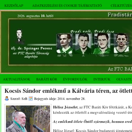
KEZDŐLAP
ADATKEZELÉSI ÉS COOKIE TÁJÉKOZTATÓ
CÉLKITŰZÉ
2026. augusztus
10.
hétfő
AKTUALITÁSOK
BARÁTI KÖR
ÉVFORDULÓK
INTERJÚK
OLVAST
Kocsis Sándor emlékmű a Kálvária téren, az ötlet
Szerző: SzB
Bejegyzés ideje: 2014. november 28.
Hélisz Józsefet
, az FTC Baráti Kör főtitkárát, 
kérdezzük az ötlettől a megvalósulásig vezető útr
Az emlékmű ötlete Öntől származik, honnan ered
Hélisz József: Kocsis Sándor budapesti újratemet