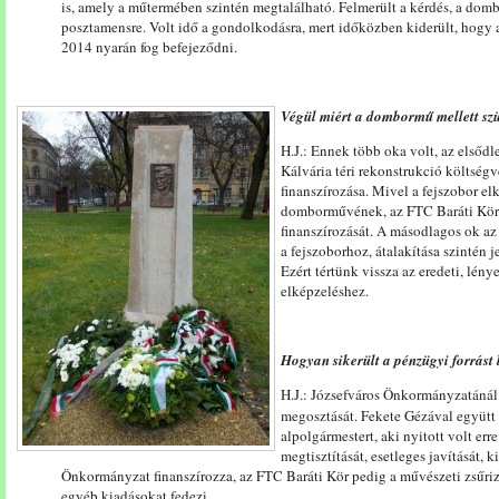
is, amely a műtermében szintén megtalálható. Felmerült a kérdés, a dom
posztamensre. Volt idő a gondolkodásra, mert időközben kiderült, hogy a 
2014 nyarán fog befejeződni.
Végül miért a dombormű mellett szü
H.J.: Ennek több oka volt, az elsődl
Kálvária téri rekonstrukció költsé
finanszírozása. Mivel a fejszobor el
domborművének, az FTC Baráti Kör 
finanszírozását. A másodlagos ok az
a fejszoborhoz, átalakítása szintén j
Ezért tértünk vissza az eredeti, l
elképzeléshez.
Hogyan sikerült a pénzügyi forrást 
H.J.: Józsefváros Önkormányzatáná
megosztását. Fekete Gézával együtt
alpolgármestert, aki nyitott volt e
megtisztítását, esetleges javítását, k
Önkormányzat finanszírozza, az FTC Baráti Kör pedig a művészeti zsűrizt
egyéb kiadásokat fedezi.