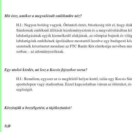
Mit érez, amikor a megvalósult emlékműre néz?
H.J.: Nagyon boldog vagyok. Örömteli érzés, büszkeség tölt el, hogy d
Sándornak emlékmű állítását kezdeményeztem és a megvalósításában k
labdarúgásának egyik kiemelkedő alakjának, az olimpiai bajnok és világ
labdarúgónk emlékének ápolásához mostantól kezdve egy budapesti közt
szeretnék köszönetet mondani az FTC Baráti Kör elnöksége nevében m
sorban – az adományozóknak.
Egy utolsó kérdés, mi lesz a Kocsis fejszobor sorsa?
H.J.: Remélem, egyszer az is megfelelő helyre kerül, talán egy Kocsis Sá
sporttelepen vagy stadionban. Ezzel kapcsolatban várom az ötleteket, és
segítségét.
Köszönjük a beszélgetést, a tájékoztatást!
SzB