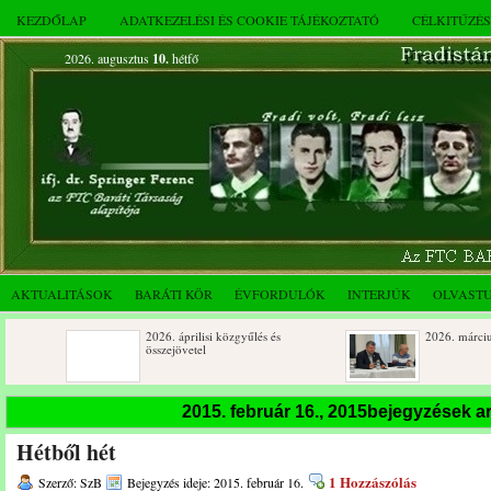
KEZDŐLAP
ADATKEZELÉSI ÉS COOKIE TÁJÉKOZTATÓ
CÉLKITŰZÉ
2026. augusztus
10.
hétfő
AKTUALITÁSOK
BARÁTI KÖR
ÉVFORDULÓK
INTERJÚK
OLVAST
2026. áprilisi közgyűlés és
2026. márciusi összejöve
összejövetel
Születésnapi koszorúzások
Rendkívüli közgyűlés és
2015. február 16., 2015bejegyzések 
novemberi összejövetel
Hétből hét
Az FTC Baráti Kör 2025. októberi
összejövetel
1 Hozzászólás
Szerző: SzB
Bejegyzés ideje: 2015. február 16.