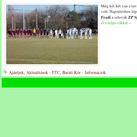
Még két hét van a tava
volt. Napsütésben lép
Fradi
ZP S
a szlovák
el a teljes cikket »
Ajánljuk
,
Aktualitások - FTC
,
Baráti Kör - Információk