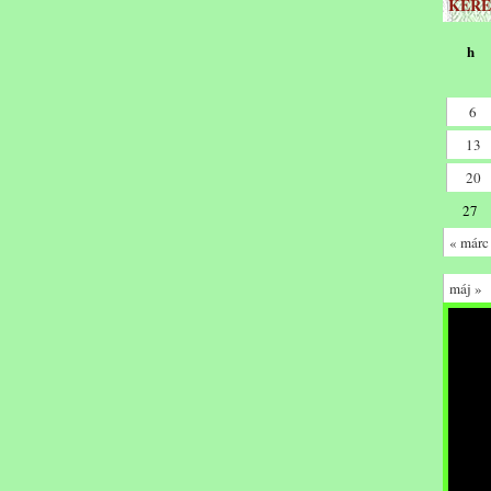
KERE
h
6
13
20
27
« márc
máj »