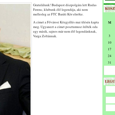
Gratulálunk! Budapest díszpolgára lett Rudas
KOS
Ferenc, klubunk élő legendája, aki nem
mellesleg az FTC Baráti Kör elnöke.
A címet a Fővárosi Közgyűlés mai ülésén kapta
M
meg. Ugyanezt a címet posztumusz ítélték oda
egy másik, sajnos már nem élő legendánknak,
3
Varga Zoltánnak.
10
17
24
31
LEGU