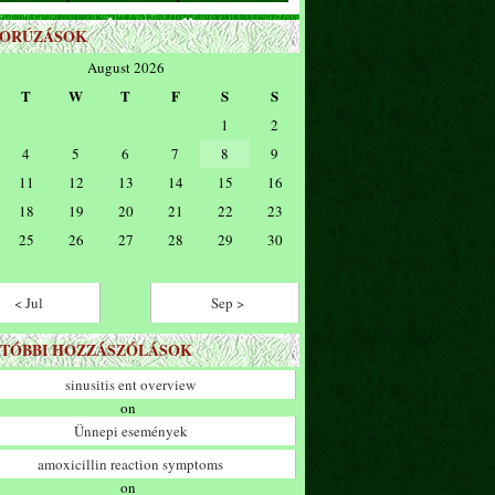
ZORÚZÁSOK
August 2026
T
W
T
F
S
S
1
2
4
5
6
7
8
9
11
12
13
14
15
16
18
19
20
21
22
23
25
26
27
28
29
30
< Jul
Sep >
TÓBBI HOZZÁSZÓLÁSOK
sinusitis ent overview
on
Ünnepi események
amoxicillin reaction symptoms
on