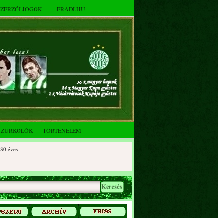
SZERZŐI JOGOK
FRADI.HU
SZURKOLÓK
TÖRTÉNELEM
éves
 éves