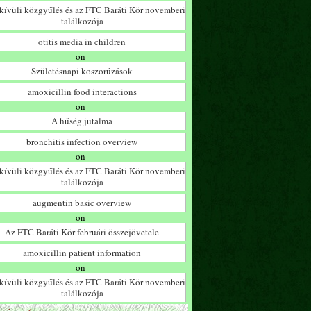
ívüli közgyűlés és az FTC Baráti Kör novemberi
találkozója
otitis media in children
on
Születésnapi koszorúzások
amoxicillin food interactions
on
A hűség jutalma
bronchitis infection overview
on
ívüli közgyűlés és az FTC Baráti Kör novemberi
találkozója
augmentin basic overview
on
Az FTC Baráti Kör februári összejövetele
amoxicillin patient information
on
ívüli közgyűlés és az FTC Baráti Kör novemberi
találkozója