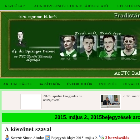
KEZDŐLAP
ADATKEZELÉSI ÉS COOKIE TÁJÉKOZTATÓ
CÉLKITŰZÉ
2026. augusztus
10.
hétfő
AKTUALITÁSOK
BARÁTI KÖR
ÉVFORDULÓK
INTERJÚK
OLVAST
2026. áprilisi közgyűlés és
2026. márciusi összejövetel
összejövetel
Rendkívüli közgyűlés és a 2025.
Dálnoki József 90 éves
2015. május 2., 2015bejegyzések a
novemberi összejövetel
A köszönet szavai
3 hozzászólás
Szerző: Simon Sándor
Bejegyzés ideje: 2015. május 2.