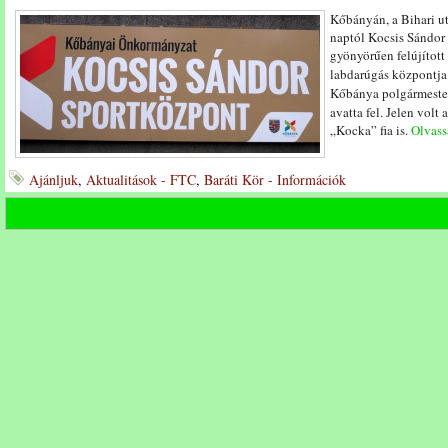
Kőbányán, a Bihari ut
naptól Kocsis Sándor 
gyönyörűen felújított
labdarúgás központja
Kőbánya polgármeste
avatta fel. Jelen vol
„Kocka” fia is.
Olvassa
Ajánljuk
,
Aktualitások - FTC
,
Baráti Kör - Információk