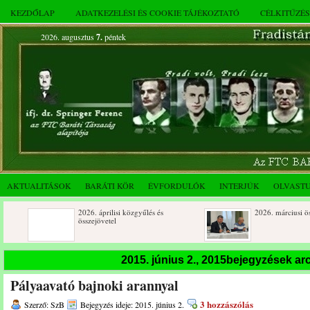
KEZDŐLAP
ADATKEZELÉSI ÉS COOKIE TÁJÉKOZTATÓ
CÉLKITŰZÉ
2026. augusztus
7.
péntek
AKTUALITÁSOK
BARÁTI KÖR
ÉVFORDULÓK
INTERJÚK
OLVAST
2026. áprilisi közgyűlés és
2026. márciusi összejövetel
összejövetel
Rendkívüli közgyűlés és a 2025.
Dálnoki József 90 éves
2015. június 2., 2015bejegyzések a
novemberi összejövetel
Pályaavató bajnoki arannyal
3 hozzászólás
Szerző: SzB
Bejegyzés ideje: 2015. június 2.