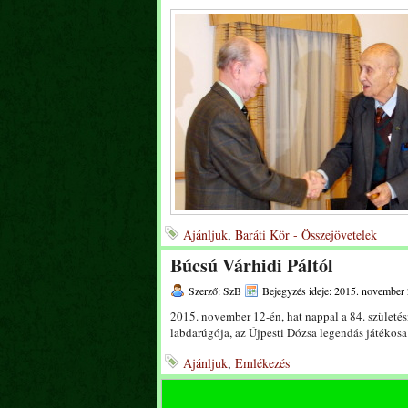
Ajánljuk
,
Baráti Kör - Összejövetelek
Búcsú Várhidi Páltól
Szerző: SzB
Bejegyzés ideje: 2015. november 
2015. november 12-én, hat nappal a 84. születé
labdarúgója, az Újpesti Dózsa legendás játékosa
Ajánljuk
,
Emlékezés