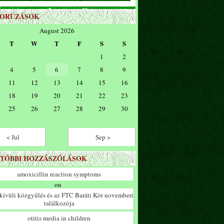
ZORÚZÁSOK
August 2026
T
W
T
F
S
S
1
2
4
5
6
7
8
9
11
12
13
14
15
16
18
19
20
21
22
23
25
26
27
28
29
30
< Jul
Sep >
TÓBBI HOZZÁSZÓLÁSOK
amoxicillin reaction symptoms
on
ívüli közgyűlés és az FTC Baráti Kör novemberi
találkozója
otitis media in children