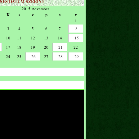
SÉS DÁTUM SZERINT
2015. november
K
s
c
p
s
v
1
3
4
5
6
7
8
10
11
12
13
14
15
17
18
19
20
21
22
24
25
26
27
28
29