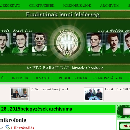
TÁJÉKOZTATÓ
CÉLKITŰZÉSEK
KOSZORÚZÁSOK
ARCHÍVUM
LÓK
INTERJÚK
OLVASTUK
PUBLICISZTIKÁK
SZAKOSZTÁLYOK
2026. márciusi összejövetel
Cziráki József 80 éves
Rendkívüli közgyűlés és a 2025.
Dálnoki József 90 éves
 26., 2015bejegyzések archívuma
novemberi összejövetel
 mikrofonig
1 Hozzászólás
26.