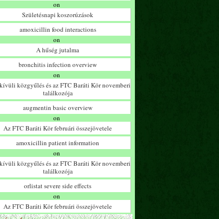
on
Születésnapi koszorúzások
amoxicillin food interactions
on
A hűség jutalma
bronchitis infection overview
on
ívüli közgyűlés és az FTC Baráti Kör novemberi
találkozója
augmentin basic overview
on
Az FTC Baráti Kör februári összejövetele
amoxicillin patient information
on
ívüli közgyűlés és az FTC Baráti Kör novemberi
találkozója
orlistat severe side effects
on
Az FTC Baráti Kör februári összejövetele