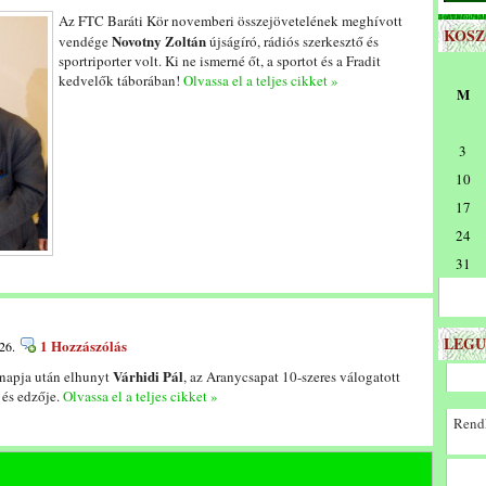
Az FTC Baráti Kör novemberi összejövetelének meghívott
KOS
Novotny Zoltán
vendége
újságíró, rádiós szerkesztő és
sportriporter volt. Ki ne ismerné őt, a sportot és a Fradit
kedvelők táborában!
Olvassa el a teljes cikket »
M
3
10
17
24
31
LEGU
1 Hozzászólás
26.
Várhidi Pál
snapja után elhunyt
, az Aranycsapat 10-szeres válogatott
 és edzője.
Olvassa el a teljes cikket »
Rendk