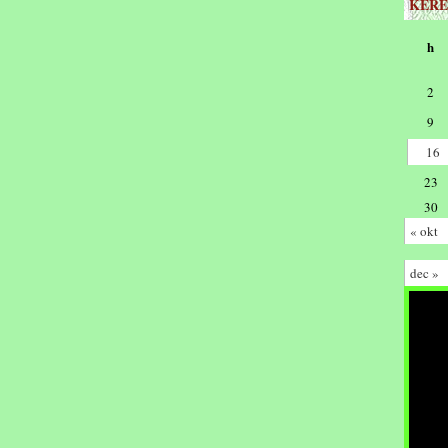
KERE
h
2
9
16
23
30
« okt
dec »