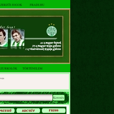
SZERZŐI JOGOK
FRADI.HU
SZURKOLÓK
TÖRTÉNELEM