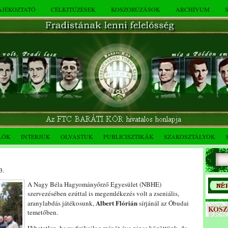
TÁJÉKOZTATÓ
CÉLKITŰZÉSEK
KOSZORÚZÁSOK
ARCHÍVUM
LÓK
INTERJÚK
OLVASTUK
PUBLICISZTIKÁK
SZAKOSZTÁLYOK
3.
A Nagy Béla Hagyományőrző Egyesület (NBHE)
szervezésében ezúttal is megemlékezés volt a zseniális,
Albert Flórián
aranylabdás játékosunk,
sírjánál az Óbudai
KOS
temetőben.