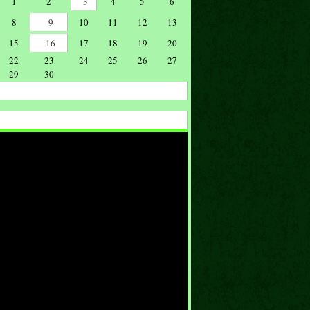
1
2
3
4
5
6
8
9
10
11
12
13
15
16
17
18
19
20
22
23
24
25
26
27
29
30