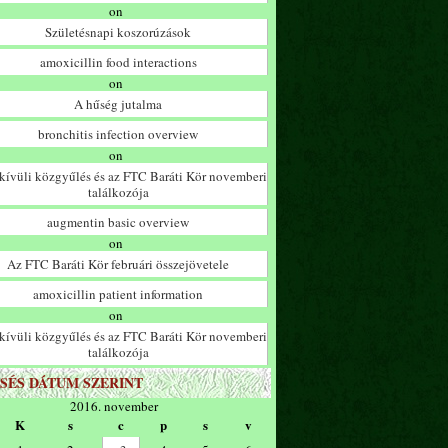
on
Születésnapi koszorúzások
amoxicillin food interactions
on
A hűség jutalma
bronchitis infection overview
on
ívüli közgyűlés és az FTC Baráti Kör novemberi
találkozója
augmentin basic overview
on
Az FTC Baráti Kör februári összejövetele
amoxicillin patient information
on
ívüli közgyűlés és az FTC Baráti Kör novemberi
találkozója
SÉS DÁTUM SZERINT
2016. november
K
s
c
p
s
v