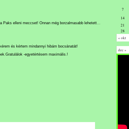
7
14
 a Paks elleni meccset! Onnan még borzalmasabb lehetett…
21
28
« okt
– kérem és kértem mindannyi hibám bocsánatát!
dec »
nek.Gratulálok -egyetértésem maximális.!