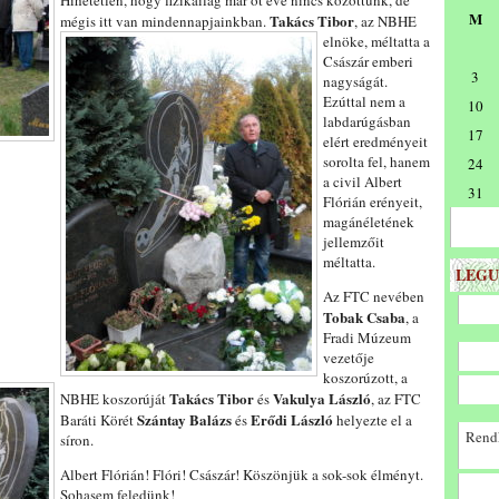
Hihetetlen, hogy fizikailag már öt éve nincs közöttünk, de
M
Takács Tibor
mégis itt van mindennapjainkban.
, az NBHE
elnöke, méltatta a
Császár emberi
3
nagyságát.
Ezúttal nem a
10
labdarúgásban
17
elért eredményeit
sorolta fel, hanem
24
a civil Albert
31
Flórián erényeit,
magánéletének
jellemzőit
méltatta.
LEGU
Az FTC nevében
Tobak Csaba
, a
Fradi Múzeum
vezetője
koszorúzott, a
Takács Tibor
Vakulya László
NBHE koszorúját
és
, az FTC
Szántay Balázs
Erődi László
Baráti Körét
és
helyezte el a
Rendk
síron.
Albert Flórián! Flóri! Császár! Köszönjük a sok-sok élményt.
Sohasem feledünk!