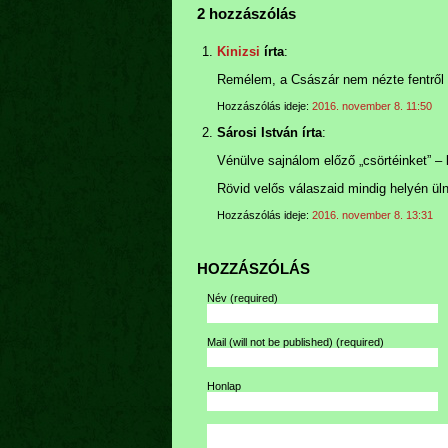
2 hozzászólás
Kinizsi
írta
:
Remélem, a Császár nem nézte fentről
Hozzászólás ideje:
2016. november 8. 11:50
Sárosi István írta
:
Vénülve sajnálom előző „csörtéinket” 
Rövid velős válaszaid mindig helyén ül
Hozzászólás ideje:
2016. november 8. 13:31
HOZZÁSZÓLÁS
Név
(required)
Mail (will not be published)
(required)
Honlap