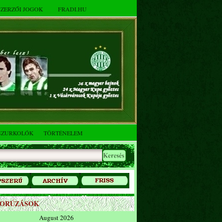
SZERZŐI JOGOK
FRADI.HU
SZURKOLÓK
TÖRTÉNELEM
ZORÚZÁSOK
August 2026