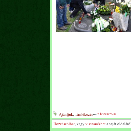
Ajánljuk
,
Emlékezés
---
2 hozzászólás
Hozzászólhat
, vagy
visszanézhet
a saját oldaláról