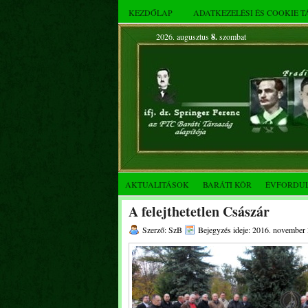
KEZDŐLAP
ADATKEZELÉSI ÉS COOKIE 
2026. augusztus
8.
szombat
AKTUALITÁSOK
BARÁTI KÖR
ÉVFORDU
A felejthetetlen Császár
Szerző: SzB
Bejegyzés ideje: 2016. november 