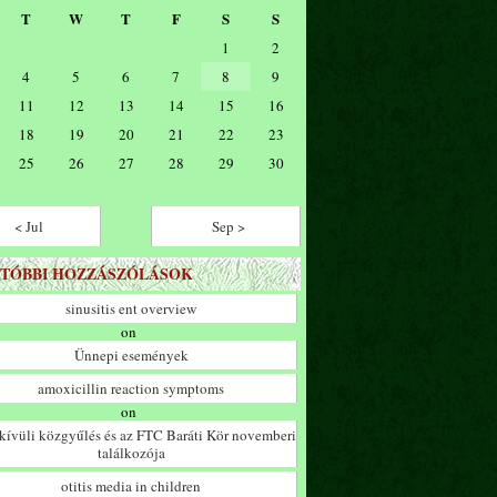
T
W
T
F
S
S
1
2
4
5
6
7
8
9
11
12
13
14
15
16
18
19
20
21
22
23
25
26
27
28
29
30
< Jul
Sep >
TÓBBI HOZZÁSZÓLÁSOK
sinusitis ent overview
on
Ünnepi események
amoxicillin reaction symptoms
on
ívüli közgyűlés és az FTC Baráti Kör novemberi
találkozója
otitis media in children