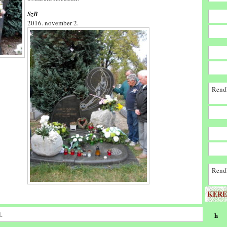
SzB
2016. november 2.
Rendk
Rendk
KERE
.
h