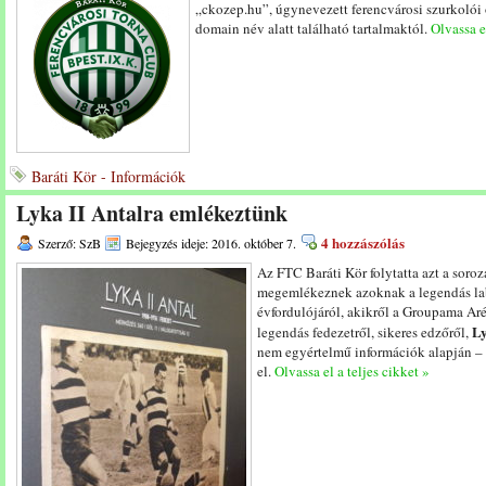
„ckozep.hu”, úgynevezett ferencvárosi szurkolói o
domain név alatt található tartalmaktól.
Olvassa e
Baráti Kör - Információk
Lyka II Antalra emlékeztünk
4 hozzászólás
Szerző: SzB
Bejegyzés ideje: 2016. október 7.
Az FTC Baráti Kör folytatta azt a soro
megemlékeznek azoknak a legendás la
évfordulójáról, akikről a Groupama Aré
Ly
legendás fedezetről, sikeres edzőről,
nem egyértelmű információk alapján – 
el.
Olvassa el a teljes cikket »