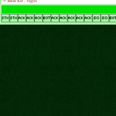
Baráti Kör - Vegyes
