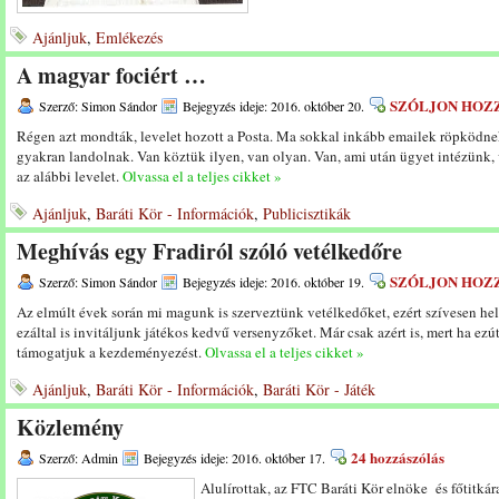
Ajánljuk
,
Emlékezés
A magyar fociért …
SZÓLJON HOZ
Szerző: Simon Sándor
Bejegyzés ideje: 2016. október 20.
Régen azt mondták, levelet hozott a Posta. Ma sokkal inkább emailek röpködnek
gyakran landolnak. Van köztük ilyen, van olyan. Van, ami után ügyet intézünk,
az alábbi levelet.
Olvassa el a teljes cikket »
Ajánljuk
,
Baráti Kör - Információk
,
Publicisztikák
Meghívás egy Fradiról szóló vetélkedőre
SZÓLJON HOZ
Szerző: Simon Sándor
Bejegyzés ideje: 2016. október 19.
Az elmúlt évek során mi magunk is szerveztünk vetélkedőket, ezért szívesen he
ezáltal is invitáljunk játékos kedvű versenyzőket. Már csak azért is, mert ha ezú
támogatjuk a kezdeményezést.
Olvassa el a teljes cikket »
Ajánljuk
,
Baráti Kör - Információk
,
Baráti Kör - Játék
Közlemény
24 hozzászólás
Szerző: Admin
Bejegyzés ideje: 2016. október 17.
Alulírottak, az FTC Baráti Kör elnöke és főtitkár