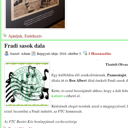
Ajánljuk
,
Emlékezés
Fradi sasok dala
1 Hozzászólás
Szerző: Admin
Bejegyzés ideje: 2016. október 5.
.
Tisztelt Olvas
.
Pannoniajst
Egy külföldön élő szurkolótársunk,
,
Ben Albert
általa írt és
által énekelt Fradi sasok d
.
Kérte, és ezzel hozzájárult ahhoz, hogy a dalt f
kattintva
érhető el.
.
Kérésének eleget teszünk azzal a megjegyzéssel, 
ezzel lecserélni a Fradi indulót, az FTC himnuszát.
.
Az FTC Baráti Kör honlapjának szerkesztősége