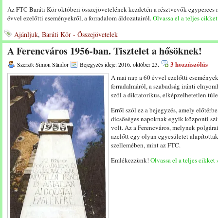
Az FTC Baráti Kör októberi összejövetelének kezdetén a résztvevők egyperces 
évvel ezelőtti eseményekről, a forradalom áldozatairól.
Olvassa el a teljes cikket
Ajánljuk
,
Baráti Kör - Összejövetelek
A Ferencváros 1956-ban. Tisztelet a hősöknek!
3 hozzászólás
Szerző: Simon Sándor
Bejegyzés ideje: 2016. október 23.
A mai nap a 60 évvel ezelőtti eseménye
forradalmáról, a szabadság iránti elnyomh
szól a diktatorikus, elképzelhetetlen túl
Erről szól ez a bejegyzés, amely előtérb
dicsőséges napoknak egyik központi szín
volt. Az a Ferencváros, melynek polgárai
azelőtt egy olyan egyesületet alapítottak
szellemében, mint az FTC.
Emlékezzünk!
Olvassa el a teljes cikket 