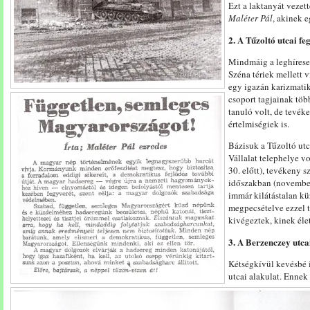
Ezt a laktanyát vezett
Maléter Pál
, akinek 
2. A Tűzoltó utcai fe
Mindmáig a leghírese
Széna tériek mellett v
egy igazán karizmatik
csoport tagjainak tö
tanuló volt, de tevék
értelmiségiek is.
Bázisuk a Tűzoltó utca
Vállalat telephelye v
30. előtt), tevékeny s
időszakban (november 
immár kilátástalan k
megpecsételve ezzel to
kivégeztek, kinek éle
3. A Berzenczey utcai
Kétségkívül kevésbé i
utcai alakulat. Ennek