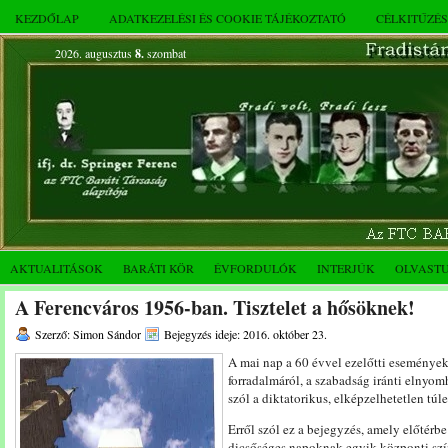
KEZDŐLAP
ADATKEZELÉSI ÉS COOKIE TÁJÉKOZTATÓ
CÉLKITŰZÉ
2026. augusztus
8.
szombat
AKTUALITÁSOK
BARÁTI KÖR
ÉVFORDULÓK
INTERJÚK
OLVAST
A Ferencváros 1956-ban. Tisztelet a hősöknek!
Szerző: Simon Sándor
Bejegyzés ideje: 2016. október 23.
A mai nap a 60 évvel ezelőtti eseménye
forradalmáról, a szabadság iránti elnyomh
szól a diktatorikus, elképzelhetetlen túl
Erről szól ez a bejegyzés, amely előtérb
dicsőséges napoknak egyik központi szín