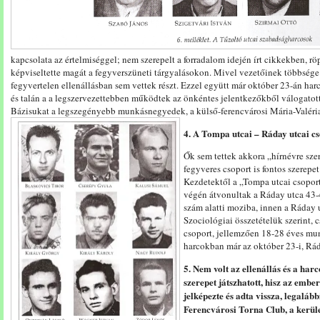
kapcsolata az értelmiséggel; nem szerepelt a forradalom idején írt cikkekben, 
képviseltette magát a fegyverszüneti tárgyalásokon. Mivel vezetőinek többsége 
fegyvertelen ellenállásban sem vettek részt. Ezzel együtt már október 23-án harc
és talán a a legszervezettebben működtek az önkéntes jelentkezőkből válogatot
Bázisukat a legszegényebb munkásnegyedek, a külső-ferencvárosi Mária-Valéria 
4. A Tompa utcai – Ráday utcai c
Ők sem tettek akkora „hírnévre szer
fegyveres csoport is fontos szerepet
Kezdetektől a „Tompa utcai csoport
végén átvonultak a Ráday utca 43-45
szám alatti moziba, innen a Ráday 
Szociológiai összetételük szerint, 
csoport, jellemzően 18-28 éves m
harcokban már az október 23-i, Rádi
5. Nem volt az ellenállás és a harc
szerepet játszhatott, hisz az embe
jelképezte és adta vissza, legalábbi
Ferencvárosi Torna Club, a kerüle