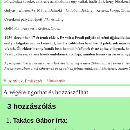
kölcsönjátékosoké, akik erre az alkalomra úgy váltak fradistává, hogy büszkén 
Gulyás –
Buzánszky
, Mátrai, Dalnoki – Ombódi, Dékány – Kertész,
Varga
, Orosz
Csereként pályára lépett:
Ilku
és Láng
Góllövők: Fenyvesi, Kertész, Orosz
1956. december 17-ét írtak ekkor. Ez volt a Fradi pályán történő újjászületés
esélylatolgatás nem ért semmit, mert a zöld-fehérbe öltözött játékosok nem c
vívtak. Ők ekkor bizonyították be a bennük hívőknek és az egész világnak, h
Fradi, a ferencvárosi hősök emlékének ápolója, minden ferencvárosi és ma
Az összeállítást a Ferencvárosi Helytörténeti egyesület 2006-ban, a Ferencvár
Ferencvárosban című kötetének és képeinek felhasználásával készítette: Simon
Ajánljuk
,
Emlékezés
---
3 hozzászólás
A végére ugorhat és hozzászólhat.
3 hozzászólás
Takács Gábor írta
: