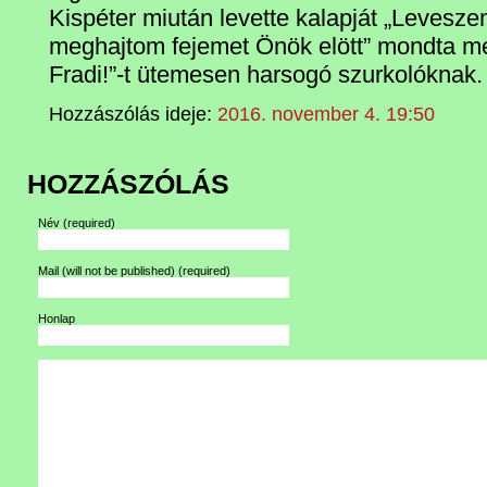
Kispéter miután levette kalapját „Levesz
meghajtom fejemet Önök elött” mondta megh
Fradi!”-t ütemesen harsogó szurkolóknak.
Hozzászólás ideje:
2016. november 4. 19:50
HOZZÁSZÓLÁS
Név
(required)
Mail (will not be published)
(required)
Honlap