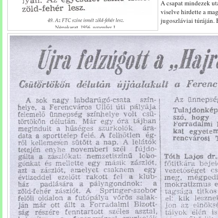
A csapat mindezek utá
viselve hirdette a ma
jugoszláviai túráján. 