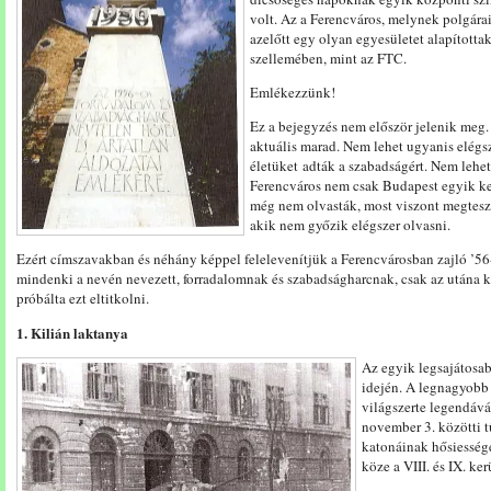
volt. Az a Ferencváros, melynek polgárai
azelőtt egy olyan egyesületet alapítottak
szellemében, mint az FTC.
Emlékezzünk!
Ez a bejegyzés nem először jelenik meg
aktuális marad. Nem lehet ugyanis elégsz
életüket adták a szabadságért. Nem lehe
Ferencváros nem csak Budapest egyik ke
még nem olvasták, most viszont megteszi
akik nem győzik elégszer olvasni.
Ezért címszavakban és néhány képpel felelevenítjük a Ferencvárosban zajló ’56
mindenki a nevén nevezett, forradalomnak és szabadságharcnak, csak az utána 
próbálta ezt eltitkolni.
1. Kilián laktanya
Az egyik legsajátosab
idején. A legnagyobb 
világszerte legendává
november 3. közötti t
katonáinak hősiességé
köze a VIII. és IX. ker