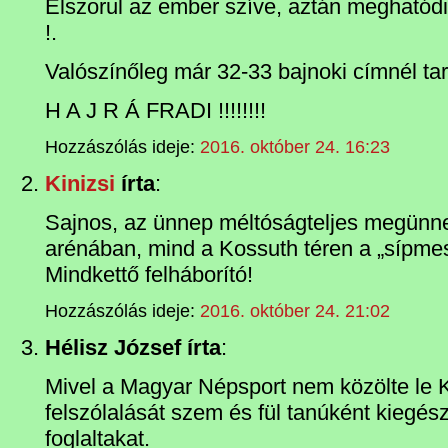
Elszorul az ember szíve, aztán meghat
!.
Valószínőleg már 32-33 bajnoki címnél tar
H A J R Á FRADI !!!!!!!!
Hozzászólás ideje:
2016. október 24. 16:23
Kinizsi
írta
:
Sajnos, az ünnep méltóságteljes megünn
arénában, mind a Kossuth téren a „sípme
Mindkettő felháborító!
Hozzászólás ideje:
2016. október 24. 21:02
Hélisz József írta
:
Mivel a Magyar Népsport nem közölte le Ki
felszólalását szem és fül tanúként kiegés
foglaltakat.