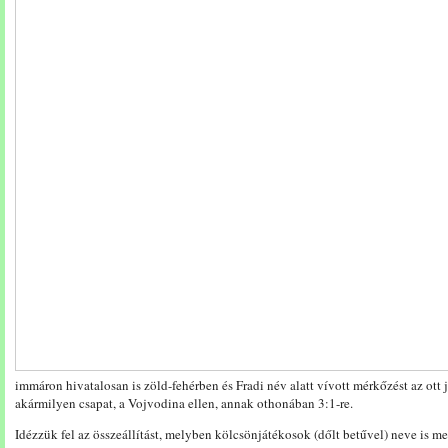
immáron hivatalosan is zöld-fehérben és Fradi név alatt vívott mérkőzést az ot
akármilyen csapat, a Vojvodina ellen, annak othonában 3:1-re.
Idézzük fel az összeállítást, melyben kölcsönjátékosok (dőlt betűvel) neve is m