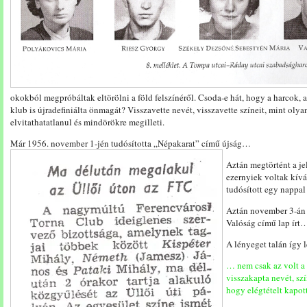
okokból megpróbáltak eltörölni a föld felszínéről. Csoda-e hát, hogy a harcok, 
klub is újradefiniálta önmagát? Visszavette nevét, visszavette színeit, mint oly
elvitathatatlanul és mindörökre megilleti.
Már 1956. november 1-jén tudósította „Népakarat” című újság…
Aztán megtörtént a je
ezernyiek voltak kívá
tudósított egy nappa
Aztán november 3-án m
Valóság című lap írt
A lényeget talán így l
… nem csak az volt a 
visszakapta nevét, szí
hogy elégtételt kapot