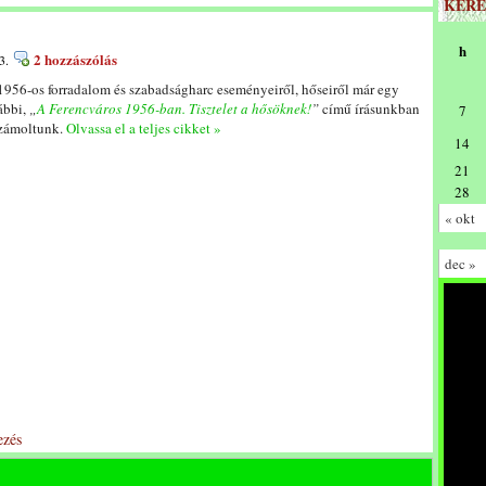
KERE
h
2 hozzászólás
3.
1956-os forradalom és szabadságharc eseményeiről, hőseiről már egy
ábbi,
„
A Ferencváros 1956-ban. Tisztelet a hősöknek!
”
című írásunkban
7
zámoltunk.
Olvassa el a teljes cikket »
14
21
28
« okt
dec »
zés