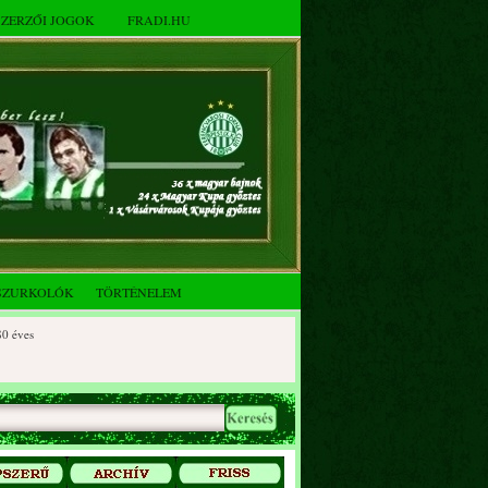
SZERZŐI JOGOK
FRADI.HU
SZURKOLÓK
TÖRTÉNELEM
s
es