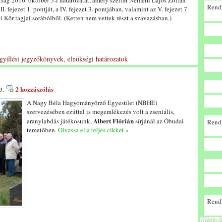
tság 2016. október 5-i határozatát, amely szerint Németh Lajos Zoltán
Rendk
fejezet 1. pontját, a IV. fejezet 3. pontjában, valamint az V. fejezet 7.
i Kör tagjai sorábólből. (Ketten nem vettek részt a szavazásban.)
gyűlési jegyzőkönyvek, elnökségi határozatok
2 hozzászólás
3.
A Nagy Béla Hagyományőrző Egyesület (NBHE)
szervezésében ezúttal is megemlékezés volt a zseniális,
Albert Flórián
aranylabdás játékosunk,
sírjánál az Óbudai
Rendk
temetőben.
Olvassa el a teljes cikket »
Rendk