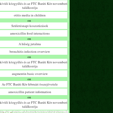
ívüli közgyűlés és az FTC Baráti Kör novemberi
találkozója
otitis media in children
on
Születésnapi koszorúzások
amoxicillin food interactions
on
A hűség jutalma
bronchitis infection overview
on
ívüli közgyűlés és az FTC Baráti Kör novemberi
találkozója
augmentin basic overview
on
Az FTC Baráti Kör februári összejövetele
amoxicillin patient information
on
ívüli közgyűlés és az FTC Baráti Kör novemberi
találkozója