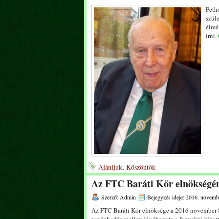
Peth
szüle
élmé
írni.
Ajánljuk
,
Köszöntők
Az FTC Baráti Kör elnökségén
Szerző: Admin
Bejegyzés ideje: 2016. novemb
Az FTC Baráti Kör elnöksége a 2016 november 8-i