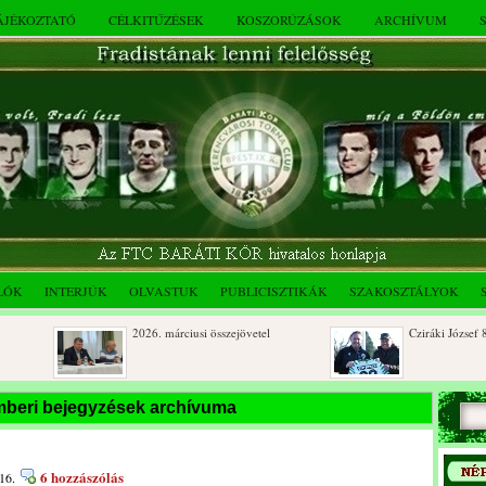
TÁJÉKOZTATÓ
CÉLKITŰZÉSEK
KOSZORÚZÁSOK
ARCHÍVUM
LÓK
INTERJÚK
OLVASTUK
PUBLICISZTIKÁK
SZAKOSZTÁLYOK
2026. márciusi összejövetel
Cziráki József 80 éve
Rendkívüli közgyűlés és a 2025.
Dálnoki József 90 év
mberi bejegyzések archívuma
novemberi összejövetel
6 hozzászólás
16.