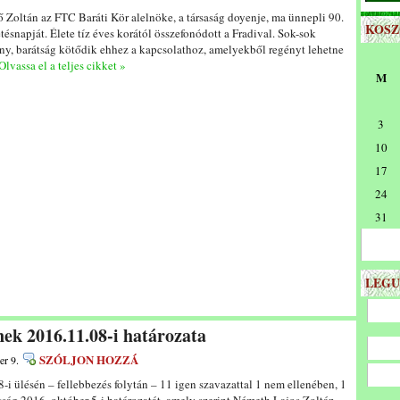
ő Zoltán az FTC Baráti Kör alelnöke, a társaság doyenje, ma ünnepli 90.
KOS
tésnapját. Élete tíz éves korától összefonódott a Fradival. Sok-sok
ny, barátság kötődik ehhez a kapcsolathoz, amelyekből regényt lehetne
Olvassa el a teljes cikket »
M
3
10
17
24
31
LEGU
ek 2016.11.08-i határozata
SZÓLJON HOZZÁ
er 9.
 ülésén – fellebbezés folytán – 11 igen szavazattal 1 nem ellenében, 1