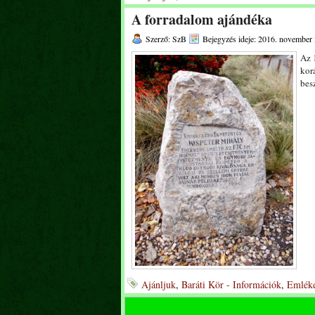
A forradalom ajándéka
Szerző: SzB
Bejegyzés ideje: 2016. november 
Az 
kor
bes
Ajánljuk
,
Baráti Kör - Információk
,
Emléke