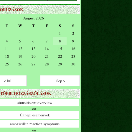
ZORÚZÁSOK
August 2026
T
W
T
F
S
S
1
2
4
5
6
7
8
9
11
12
13
14
15
16
18
19
20
21
22
23
25
26
27
28
29
30
< Jul
Sep >
TÓBBI HOZZÁSZÓLÁSOK
sinusitis ent overview
on
Ünnepi események
amoxicillin reaction symptoms
on