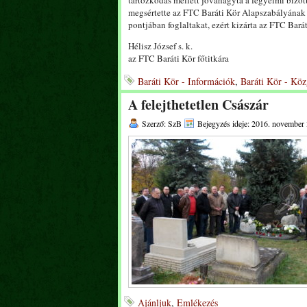
tartózkodás mellett jóváhagyta a fegyelmi bizot
megsértette az FTC Baráti Kör Alapszabályának II. 
pontjában foglaltakat, ezért kizárta az FTC Barát
Hélisz József s. k.
az FTC Baráti Kör főtitkára
Baráti Kör - Információk
,
Baráti Kör - Köz
A felejthetetlen Császár
Szerző: SzB
Bejegyzés ideje: 2016. november 
Ajánljuk
,
Emlékezés