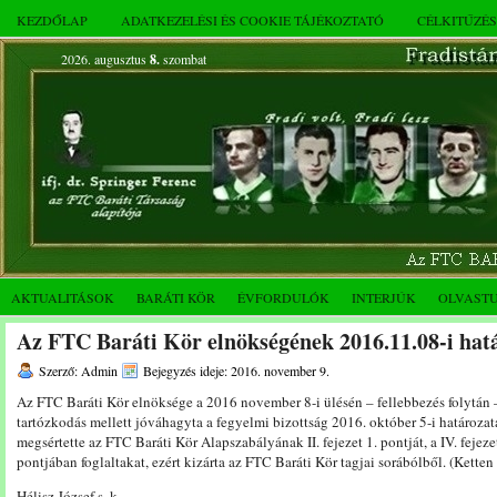
KEZDŐLAP
ADATKEZELÉSI ÉS COOKIE TÁJÉKOZTATÓ
CÉLKITŰZÉ
2026. augusztus
8.
szombat
AKTUALITÁSOK
BARÁTI KÖR
ÉVFORDULÓK
INTERJÚK
OLVAST
Az FTC Baráti Kör elnökségének 2016.11.08-i hat
Szerző: Admin
Bejegyzés ideje: 2016. november 9.
Az FTC Baráti Kör elnöksége a 2016 november 8-i ülésén – fellebbezés folytán –
tartózkodás mellett jóváhagyta a fegyelmi bizottság 2016. október 5-i határoza
megsértette az FTC Baráti Kör Alapszabályának II. fejezet 1. pontját, a IV. fejeze
pontjában foglaltakat, ezért kizárta az FTC Baráti Kör tagjai sorábólből. (Ketten
Hélisz József s. k.