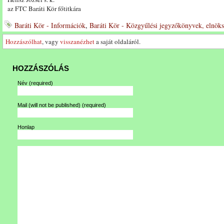
az FTC Baráti Kör főtitkára
Baráti Kör - Információk
,
Baráti Kör - Közgyűlési jegyzőkönyvek, elnöks
Hozzászólhat
, vagy
visszanézhet
a saját oldaláról.
HOZZÁSZÓLÁS
Név
(required)
Mail (will not be published)
(required)
Honlap