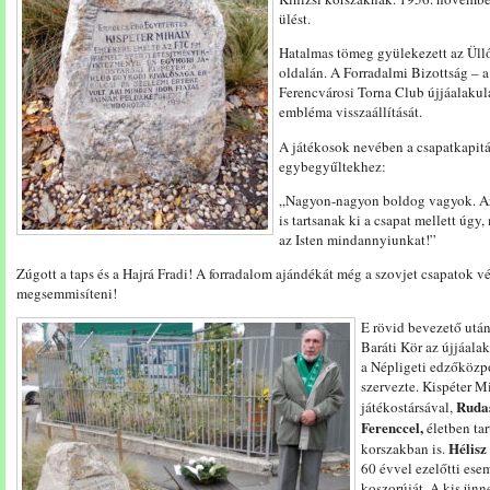
ülést.
Hatalmas tömeg gyülekezett az Üllői
oldalán. A Forradalmi Bizottság –
Ferencvárosi Torna Club újjáalakulás
embléma visszaállítását.
A játékosok nevében a csapatkapit
egybegyűltekhez:
„Nagyon-nagyon boldog vagyok. Ar
is tartsanak ki a csapat mellett úgy
az Isten mindannyiunkat!”
Zúgott a taps és a Hajrá Fradi! A forradalom ajándékát még a szovjet csapatok v
megsemmisíteni!
E rövid bevezető utá
Baráti Kör az újjáala
a Népligeti edzőközpo
szervezte. Kispéter M
Rudas
játékostársával,
Ferenccel,
életben tar
Hélisz
korszakban is.
60 évvel ezelőtti es
koszorúját. A kis ün