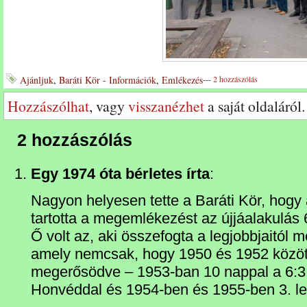
Ajánljuk
,
Baráti Kör - Információk
,
Emlékezés
---
2 hozzászólás
Hozzászólhat
, vagy
visszanézhet
a saját oldaláról.
2 hozzászólás
Egy 1974 óta bérletes írta
:
Nagyon helyesen tette a Baráti Kör, hogy 
tartotta a megemlékezést az újjáalakulás 
Ő volt az, aki összefogta a legjobbjaitól m
amely nemcsak, hogy 1950 és 1952 között
megerősödve – 1953-ban 10 nappal a 6:3 u
Honvéddal és 1954-ben és 1955-ben 3. le