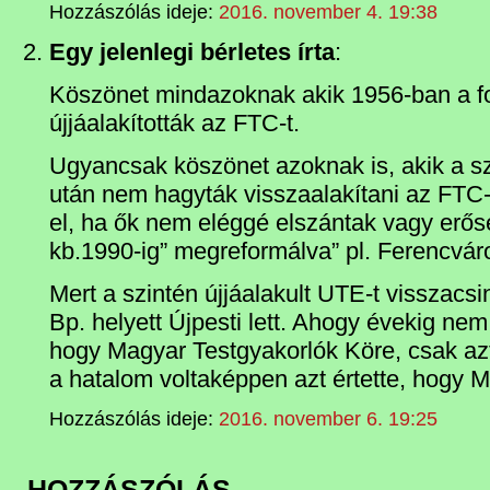
Hozzászólás ideje:
2016. november 4. 19:38
Egy jelenlegi bérletes írta
:
Köszönet mindazoknak akik 1956-ban a f
újjáalakították az FTC-t.
Ugyancsak köszönet azoknak is, akik a s
után nem hagyták visszaalakítani az FTC-
el, ha ők nem eléggé elszántak vagy erős
kb.1990-ig” megreformálva” pl. Ferencváro
Mert a szintén újjáalakult UTE-t visszacs
Bp. helyett Újpesti lett. Ahogy évekig nem 
hogy Magyar Testgyakorlók Köre, csak azt
a hatalom voltaképpen azt értette, hogy M
Hozzászólás ideje:
2016. november 6. 19:25
HOZZÁSZÓLÁS