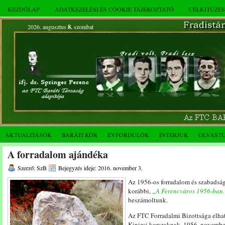
KEZDŐLAP
ADATKEZELÉSI ÉS COOKIE TÁJÉKOZTATÓ
CÉLKITŰZÉ
2026. augusztus
8.
szombat
AKTUALITÁSOK
BARÁTI KÖR
ÉVFORDULÓK
INTERJÚK
OLVAST
A forradalom ajándéka
Szerző: SzB
Bejegyzés ideje: 2016. november 3.
Az 1956-os forradalom és szabadság
korábbi,
„
A Ferencváros 1956-ban. 
beszámoltunk.
Az FTC Forradalmi Bizottsága elha
Kinizsi korszaknak. 1956. november