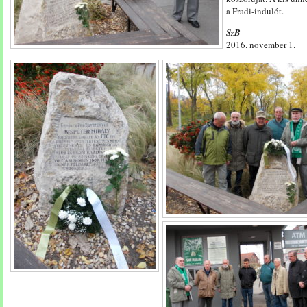
a Fradi-indulót.
SzB
2016. november 1.