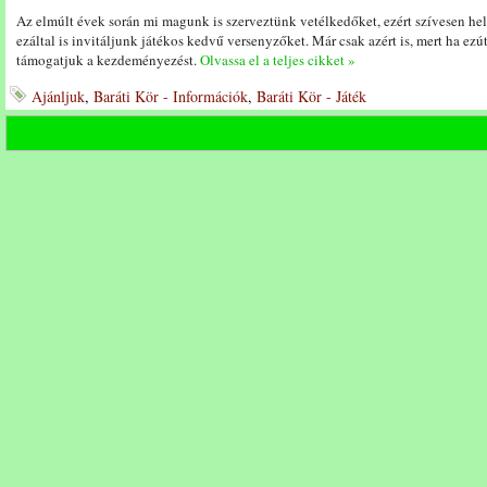
Az elmúlt évek során mi magunk is szerveztünk vetélkedőket, ezért szívesen he
ezáltal is invitáljunk játékos kedvű versenyzőket. Már csak azért is, mert ha ezú
támogatjuk a kezdeményezést.
Olvassa el a teljes cikket »
Ajánljuk
,
Baráti Kör - Információk
,
Baráti Kör - Játék