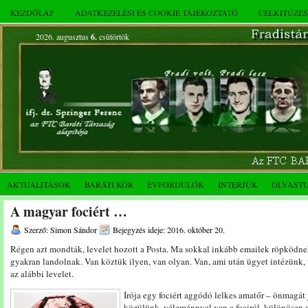
KEZDŐLAP
ADATKEZELÉSI ÉS COOKIE TÁJÉKOZTATÓ
CÉLKITŰZÉ
2026. augusztus
6.
csütörtök
AKTUALITÁSOK
BARÁTI KÖR
ÉVFORDULÓK
INTERJÚK
OLVAST
A magyar fociért …
Szerző: Simon Sándor
Bejegyzés ideje: 2016. október 20.
Régen azt mondták, levelet hozott a Posta. Ma sokkal inkább emailek röpködnek
gyakran landolnak. Van köztük ilyen, van olyan. Van, ami után ügyet intézünk,
az alábbi levelet.
Írója egy fociért aggódó lelkes amatőr – önmagát 
közülünk, véleménnyel van a fociról, különösen a