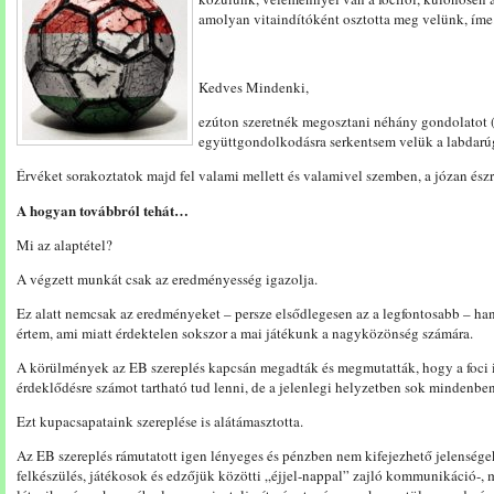
amolyan vitaindítóként osztotta meg velünk, íme
Kedves Mindenki,
ezúton szeretnék megosztani néhány gondolatot (a
együttgondolkodásra serkentsem velük a labdarúg
Érvéket sorakoztatok majd fel valami mellett és valamivel szemben, a józan észr
A hogyan továbbról tehát…
Mi az alaptétel?
A végzett munkát csak az eredményesség igazolja.
Ez alatt nemcsak az eredményeket – persze elsődlegesen az a legfontosabb – han
értem, ami miatt érdektelen sokszor a mai játékunk a nagyközönség számára.
A körülmények az EB szereplés kapcsán megadták és megmutatták, hogy a foci i
érdeklődésre számot tartható tud lenni, de a jelenlegi helyzetben sok mindenben
Ezt kupacsapataink szereplése is alátámasztotta.
Az EB szereplés rámutatott igen lényeges és pénzben nem kifejezhető jelenségekr
felkészülés, játékosok és edzőjük közötti „éjjel-nappal” zajló kommunikáció-, me