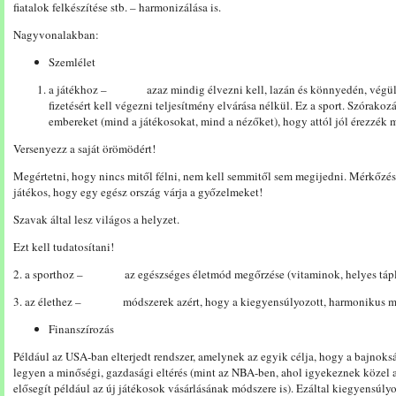
fiatalok felkészítése stb. – harmonizálása is.
Nagyvonalakban:
Szemlélet
a játékhoz – azaz mindig élvezni kell, lazán és könnyedén, végül i
fizetésért kell végezni teljesítmény elvárása nélkül. Ez a sport. Szórakoz
embereket (mind a játékosokat, mind a nézőket), hogy attól jól érezzék 
Versenyezz a saját örömödért!
Megértetni, hogy nincs mitől félni, nem kell semmitől sem megijedni. Mérkőzés
játékos, hogy egy egész ország várja a győzelmeket!
Szavak által lesz világos a helyzet.
Ezt kell tudatosítani!
2. a sporthoz – az egészséges életmód megőrzése (vitaminok, helyes táplál
3. az élethez – módszerek azért, hogy a kiegyensúlyozott, harmonikus m
Finanszírozás
Például az USA-ban elterjedt rendszer, amelynek az egyik célja, hogy a bajnok
legyen a minőségi, gazdasági eltérés (mint az NBA-ben, ahol igyekeznek közel a
elősegít például az új játékosok vásárlásának módszere is). Ezáltal kiegyensúly