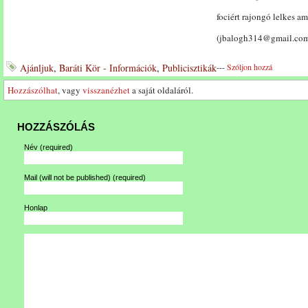
fociért rajongó lelkes am
(jbalogh314@gmail.co
Ajánljuk
,
Baráti Kör - Információk
,
Publicisztikák
---
Szóljon hozzá
Hozzászólhat
, vagy
visszanézhet
a saját oldaláról.
HOZZÁSZÓLÁS
Név
(required)
Mail (will not be published)
(required)
Honlap