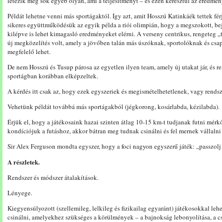
létezik még sok egyéb olyan, ami a teljesítményt – és ezen keresztül az eredmén
Példát lehetne venni más sportágaktól. Így azt, amit Hosszú Katinkáék tettek fé
sikeres együttműködésük az egyik példa a riói olimpián, hogy a megszokott, b
kilépve is lehet kimagasló eredményeket elérni. A verseny centrikus, rengeteg „t
új megközelítés volt, amely a jövőben talán más úszóknak, sportolóknak és csa
megfelelő lehet.
De nem Hosszú és Tusup párosa az egyetlen ilyen team, amely új utakat jár, és 
sportágban korábban elképzeltek.
A kérdés itt csak az, hogy ezek egyszeriek és megismételhetetlenek, vagy rendsze
Vehetünk példát továbbá más sportágakból (jégkorong, kosárlabda, kézilabda).
Érjük el, hogy a játékosaink hazai szinten átlag 10-15 km-t tudjanak futni mér
kondíciójuk a futáshoz, akkor bátran meg tudnak csinálni és fel mernek vállaln
Sir Alex Ferguson mondta egyszer, hogy a foci nagyon egyszerű játék: „passzolj 
A részletek.
Rendszer és módszer átalakítások.
Lényege.
Kiegyensúlyozott (szellemileg, lelkileg és fizikailag egyaránt) játékosokkal le
csinálni, amelyekhez szükséges a körülmények – a bajnokság lebonyolítása, a cs