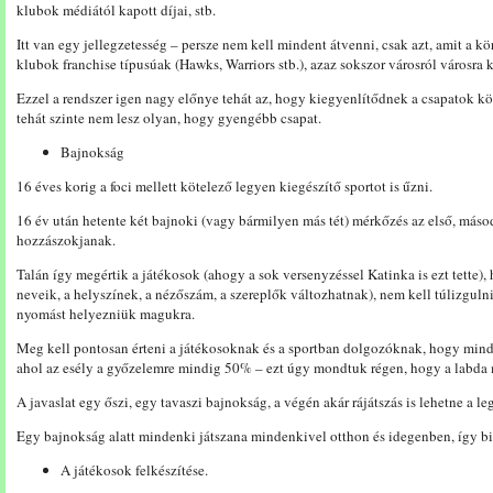
klubok médiától kapott díjai, stb.
Itt van egy jellegzetesség – persze nem kell mindent átvenni, csak azt, amit a 
klubok franchise típusúak (Hawks, Warriors stb.), azaz sokszor városról városra 
Ezzel a rendszer igen nagy előnye tehát az, hogy kiegyenlítődnek a csapatok k
tehát szinte nem lesz olyan, hogy gyengébb csapat.
Bajnokság
16 éves korig a foci mellett kötelező legyen kiegészítő sportot is űzni.
16 év után hetente két bajnoki (vagy bármilyen más tét) mérkőzés az első, más
hozzászokjanak.
Talán így megértik a játékosok (ahogy a sok versenyzéssel Katinka is ezt tette
neveik, a helyszínek, a nézőszám, a szereplők változhatnak), nem kell túlizgu
nyomást helyezniük magukra.
Meg kell pontosan érteni a játékosoknak és a sportban dolgozóknak, hogy mindi
ahol az esély a győzelemre mindig 50% – ezt úgy mondtuk régen, hogy a labd
A javaslat egy őszi, egy tavaszi bajnokság, a végén akár rájátszás is lehetne a l
Egy bajnokság alatt mindenki játszana mindenkivel otthon és idegenben, így biz
A játékosok felkészítése.