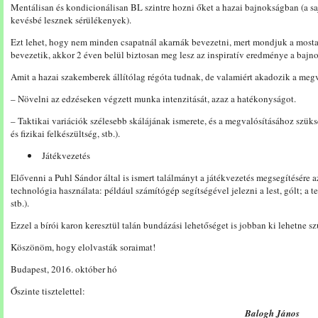
Mentálisan és kondicionálisan BL szintre hozni őket a hazai bajnokságban (a sa
kevésbé lesznek sérülékenyek).
Ezt lehet, hogy nem minden csapatnál akarnák bevezetni, mert mondjuk a mostan
bevezetik, akkor 2 éven belül biztosan meg lesz az inspiratív eredménye a bajn
Amit a hazai szakemberek állítólag régóta tudnak, de valamiért akadozik a megv
– Növelni az edzéseken végzett munka intenzitását, azaz a hatékonyságot.
– Taktikai variációk szélesebb skálájának ismerete, és a megvalósításához szüks
és fizikai felkészültség, stb.).
Játékvezetés
Elővenni a Puhl Sándor által is ismert találmányt a játékvezetés megsegítésére 
technológia használata: például számítógép segítségével jelezni a lest, gólt; a tes
stb.).
Ezzel a bírói karon keresztül talán bundázási lehetőséget is jobban ki lehetne sz
Köszönöm, hogy elolvasták soraimat!
Budapest, 2016. október hó
Őszinte tisztelettel:
Balogh János