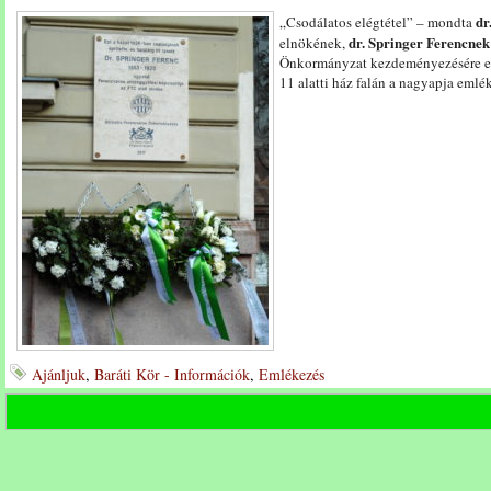
dr
„Csodálatos elégtétel” – mondta
dr. Springer Ferencnek
elnökének,
Önkormányzat kezdeményezésére em
11 alatti ház falán a nagyapja emlé
Ajánljuk
,
Baráti Kör - Információk
,
Emlékezés