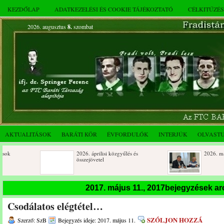
KEZDŐLAP
ADATKEZELÉSI ÉS COOKIE TÁJÉKOZTATÓ
CÉLKITŰZÉ
2026. augusztus
8.
szombat
AKTUALITÁSOK
BARÁTI KÖR
ÉVFORDULÓK
INTERJÚK
OLVAST
2026. áprilisi közgyűlés és
2026. márciusi össze
összejövetel
Születésnapi koszorúzások
Rendkívüli közgyűlé
2017. május 11., 2017bejegyzések a
novemberi összejöve
Csodálatos elégtétel…
Az FTC Baráti Kör 2025. októberi
összejövetel
SZÓLJON HOZZÁ
Szerző: SzB
Bejegyzés ideje: 2017. május 11.