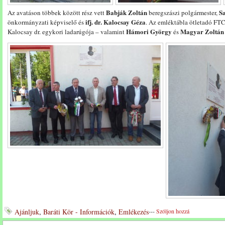
Babják Zoltán
Sa
Az avatáson többek között rész vett
beregszászi polgármester,
ifj. dr. Kalocsay Géza
önkormányzati képviselő és
. Az emléktábla ötletadó FTC
Hámori György
Magyar Zoltán
Kalocsay dr. egykori ladarúgója – valamint
és
Ajánljuk
,
Baráti Kör - Információk
,
Emlékezés
---
Szóljon hozzá