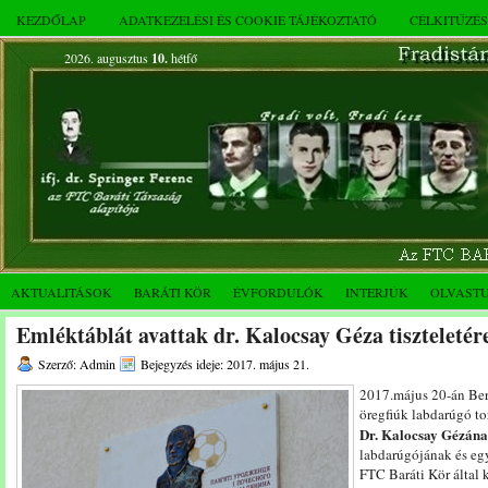
KEZDŐLAP
ADATKEZELÉSI ÉS COOKIE TÁJÉKOZTATÓ
CÉLKITŰZÉ
2026. augusztus
10.
hétfő
AKTUALITÁSOK
BARÁTI KÖR
ÉVFORDULÓK
INTERJÚK
OLVAST
Emléktáblát avattak dr. Kalocsay Géza tiszteletér
Szerző: Admin
Bejegyzés ideje: 2017. május 21.
2017.május 20-án Ber
öregfiúk labdarúgó to
Dr. Kalocsay Gézán
labdarúgójának és egy
FTC Baráti Kör által