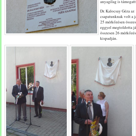
anyagilag is támogat
Dr. Kalocsay Géza az
csapatunknak volt a j
25 mérkőzésen összes
eggyel megtoldotta j
összesen 26 mérkőzés
kispadján.