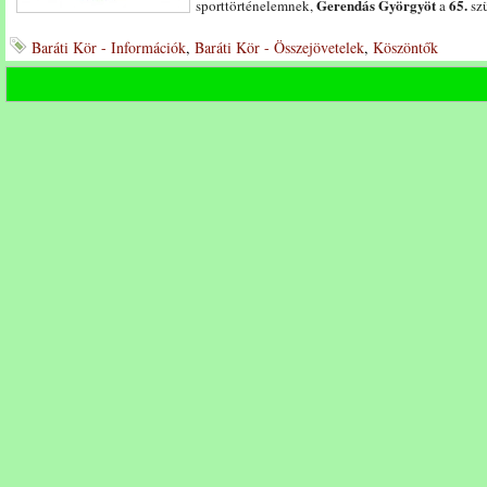
Gerendás Györgyöt
65.
sporttörténelemnek,
a
szü
Baráti Kör - Információk
,
Baráti Kör - Összejövetelek
,
Köszöntők