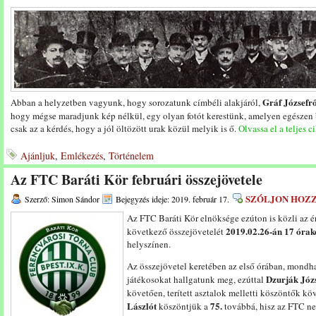
Gráf Józsefr
Abban a helyzetben vagyunk, hogy sorozatunk címbéli alakjáról,
hogy mégse maradjunk kép nélkül, egy olyan fotót kerestünk, amelyen egészen
csak az a kérdés, hogy a jól öltözött urak közül melyik is ő.
Olvassa el a teljes c
Ajánljuk
,
Emlékezés
,
Történelem
Az FTC Baráti Kör februári összejövetele
SZÓLJON HOZ
Szerző: Simon Sándor
Bejegyzés ideje: 2019. február 17.
Az FTC Baráti Kör elnöksége ezúton is közli az é
2019.02.26-án 17 órak
következő összejövetelét
helyszínen.
Az összejövetel keretében az első órában, mondha
Dzurják Józ
játékosokat hallgatunk meg, ezúttal
követően, terített asztalok melletti köszöntők k
Lászlót
75.
köszöntjük a
továbbá, hisz az FTC ne