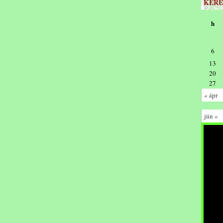
KERE
h
6
13
20
27
« ápr
jún »