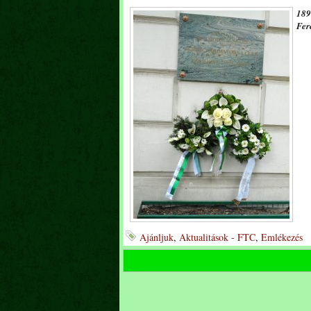
189
Fer
Ajánljuk
,
Aktualitások - FTC
,
Emlékezés