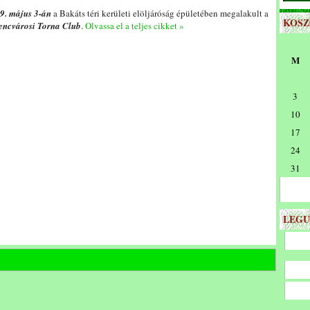
9. május 3-án
a Bakáts téri kerületi elöljáróság épületében megalakult a
KOS
encvárosi Torna Club
.
Olvassa el a teljes cikket »
M
3
10
17
24
31
LEGU