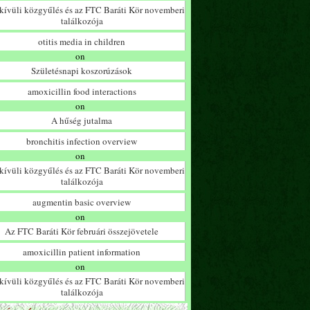
ívüli közgyűlés és az FTC Baráti Kör novemberi
találkozója
otitis media in children
on
Születésnapi koszorúzások
amoxicillin food interactions
on
A hűség jutalma
bronchitis infection overview
on
ívüli közgyűlés és az FTC Baráti Kör novemberi
találkozója
augmentin basic overview
on
Az FTC Baráti Kör februári összejövetele
amoxicillin patient information
on
ívüli közgyűlés és az FTC Baráti Kör novemberi
találkozója