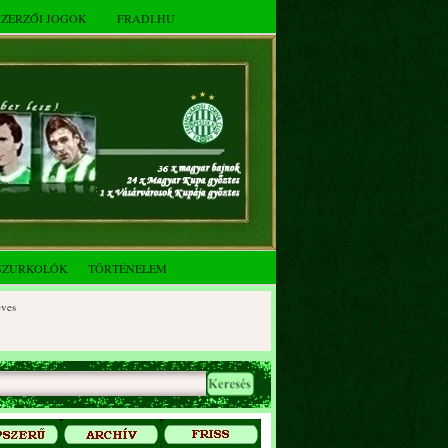
SZERZŐI JOGOK
FRADI.HU
SZURKOLÓK
TÖRTÉNELEM