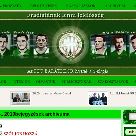
TÁJÉKOZTATÓ
CÉLKITŰZÉSEK
KOSZORÚZÁSOK
ARCHÍVUM
LÓK
INTERJÚK
OLVASTUK
PUBLICISZTIKÁK
SZAKOSZTÁLYOK
2026. márciusi összejövetel
Cziráki József 80 éves
Rendkívüli közgyűlés és a 2025.
Dálnoki József 90 éves
4., 2019bejegyzések archívuma
novemberi összejövetel
a
SZÓLJON HOZZÁ