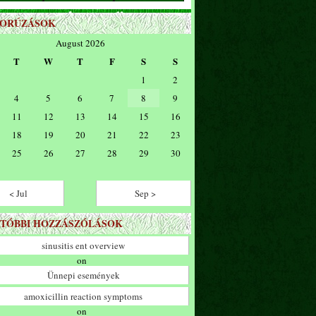
ZORÚZÁSOK
August 2026
T
W
T
F
S
S
1
2
4
5
6
7
8
9
11
12
13
14
15
16
18
19
20
21
22
23
25
26
27
28
29
30
< Jul
Sep >
TÓBBI HOZZÁSZÓLÁSOK
sinusitis ent overview
on
Ünnepi események
amoxicillin reaction symptoms
on