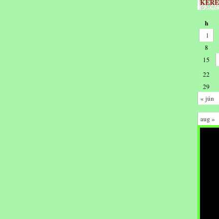
KERE
h
1
8
15
22
29
« jún
aug »