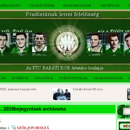
TÁJÉKOZTATÓ
CÉLKITŰZÉSEK
KOSZORÚZÁSOK
ARCHÍVUM
LÓK
INTERJÚK
OLVASTUK
PUBLICISZTIKÁK
SZAKOSZTÁLYOK
 márciusi összejövetel
Cziráki József 80 éves
ki József 90 éves
Albert Flórián sírjának
 1., 2019bejegyzések archívuma
megkoszorúzása
k
SZÓLJON HOZZÁ
úlius 1.