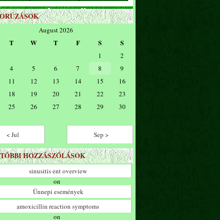
ZORÚZÁSOK
August 2026
T
W
T
F
S
S
1
2
4
5
6
7
8
9
11
12
13
14
15
16
18
19
20
21
22
23
25
26
27
28
29
30
< Jul
Sep >
TÓBBI HOZZÁSZÓLÁSOK
sinusitis ent overview
on
Ünnepi események
amoxicillin reaction symptoms
on