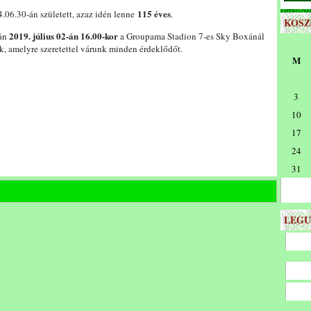
115 éves
.06.30-án született, azaz idén lenne
.
KOS
2019. július 02-án 16.00-kor
sán
a Groupama Stadion 7-es Sky Boxánál
, amelyre szeretettel várunk minden érdeklődőt.
M
3
10
17
24
31
LEGU