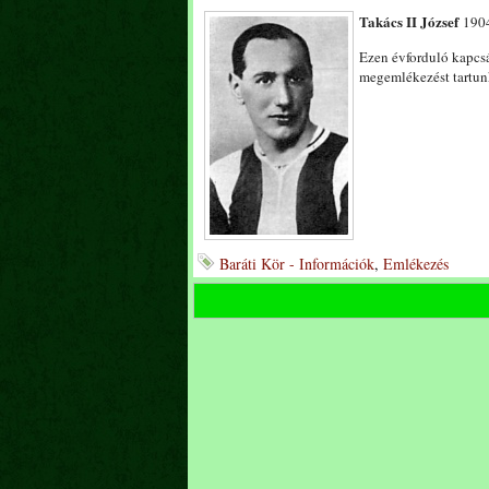
Takács II József
1904
Ezen évforduló kapc
megemlékezést tartunk
Baráti Kör - Információk
,
Emlékezés