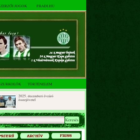
SZERZŐI JOGOK
FRADI.HU
SZURKOLÓK
TÖRTÉNELEM
2025. decemberi évzáró
összejövetel
Az FTC Baráti Kör 2025. októberi
összejövetel