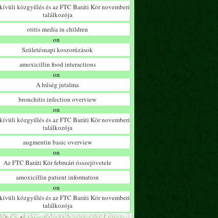
ívüli közgyűlés és az FTC Baráti Kör novemberi
találkozója
otitis media in children
on
Születésnapi koszorúzások
amoxicillin food interactions
on
A hűség jutalma
bronchitis infection overview
on
ívüli közgyűlés és az FTC Baráti Kör novemberi
találkozója
augmentin basic overview
on
Az FTC Baráti Kör februári összejövetele
amoxicillin patient information
on
ívüli közgyűlés és az FTC Baráti Kör novemberi
találkozója