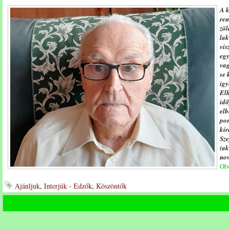
A k
ren
zöl
lak
vis
egy
vag
se 
igy
Elh
idő
elb
pon
kir
Sze
(ak
nov
Olv
Ajánljuk
,
Interjúk - Edzők
,
Köszöntők