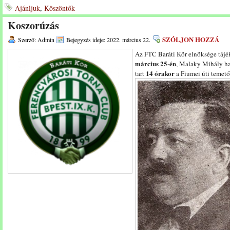
Ajánljuk
,
Köszöntők
Koszorúzás
SZÓLJON HOZZÁ
Szerző: Admin
Bejegyzés ideje: 2022. március 22.
Az FTC Baráti Kör elnöksége tájé
március 25-én
, Malaky Mihály ha
14 órakor
tart
a Fiumei úti temet