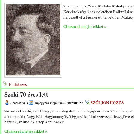
Malaky Mihály
2022. március 25-én,
halál
Bálint Lász
Kör elnöksége képviseletében
helyezett el a Fiumei úti temetőben Malaky
Olvassa el a teljes cikket »
Emlékezés
Szoki 70 éves lett
SZÓLJON HOZZÁ
Szerző: SzB
Bejegyzés ideje: 2022. március 27.
Szokolai László
, az FTC egykori válogatott labdarúgója március 25-én belépet
alkalomból a Nagy Béla Hagyományőrző Egyesület által szervezett összejövetele
barátok, szurkolók a népszerű Szokit.
Olvassa el a teljes cikket »