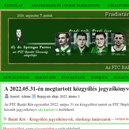
KEZDŐLAP
ADATKEZELÉSI ÉS COOKIE TÁJÉKOZTATÓ
CÉLKITŰZÉ
2026. augusztus
7.
péntek
AKTUALITÁSOK
BARÁTI KÖR
ÉVFORDULÓK
INTERJÚK
OLVAST
A 2022.05.31-én megtartott közgyűlés jegyzőkönyv
Szerző: Admin
Bejegyzés ideje: 2022. június 3.
Az FTC Baráti Kör egyesület 2022. május 31-én közgyűlést tartott az FTC Nép
készült jegyzőkönyv
ide kattintva
letölthető.
Baráti Kör - Közgyűlési jegyzőkönyvek, elnökségi határozatok
---
Szóljon h
Hozzászólhat
, vagy
visszanézhet
a saját oldaláról.