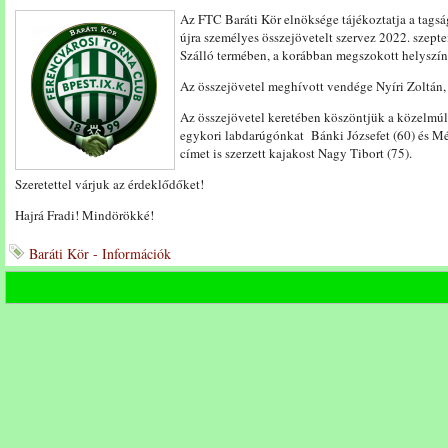
Az FTC Baráti Kör elnöksége tájékoztatja a tagsá
újra személyes összejövetelt szervez 2022. szept
Szálló termében, a korábban megszokott helyszín
Az összejövetel meghívott vendége Nyíri Zoltán,
Az összejövetel keretében köszöntjük a közelmúl
egykori labdarúgónkat Bánki Józsefet (60) és Més
címet is szerzett kajakost Nagy Tibort (75).
Szeretettel várjuk az érdeklődőket!
Hajrá Fradi! Mindörökké!
Baráti Kör - Információk