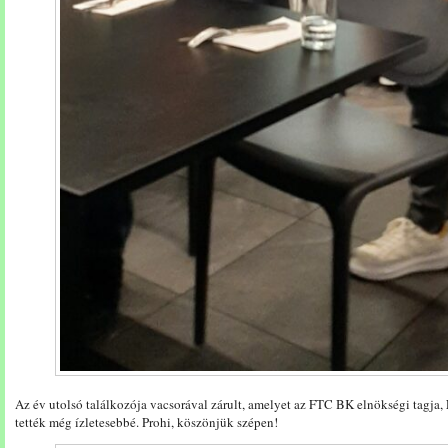
Az év utolsó találkozója vacsorával zárult, amelyet az FTC BK elnökségi tagja,
tették még ízletesebbé. Prohi, köszönjük szépen!