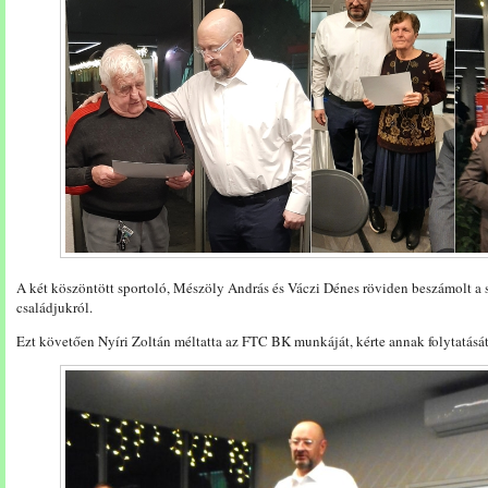
A két köszöntött sportoló, Mészöly András és Váczi Dénes röviden beszámolt a s
családjukról.
Ezt követően Nyíri Zoltán méltatta az FTC BK munkáját, kérte annak folytatását