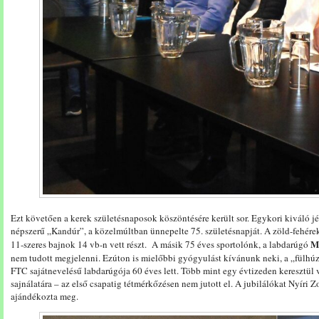
Ezt követően a kerek születésnaposok köszöntésére került sor. Egykori kiváló
népszerű „Kandúr”, a közelmúltban ünnepelte 75. születésnapját. A zöld-fehérek 
M
11-szeres bajnok 14 vb-n vett részt. A másik 75 éves sportolónk, a labdarúgó
nem tudott megjelenni. Ezúton is mielőbbi gyógyulást kívánunk neki, a „fülhú
FTC sajátnevelésű labdarúgója 60 éves lett. Több mint egy évtizeden keresztül v
sajnálatára – az első csapatig tétmérkőzésen nem jutott el. A jubilálókat Nyíri Z
ajándékozta meg.