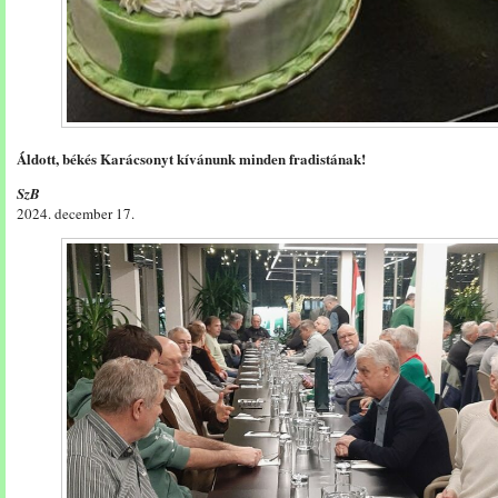
Áldott, békés Karácsonyt kívánunk minden fradistának!
SzB
2024. december 17.