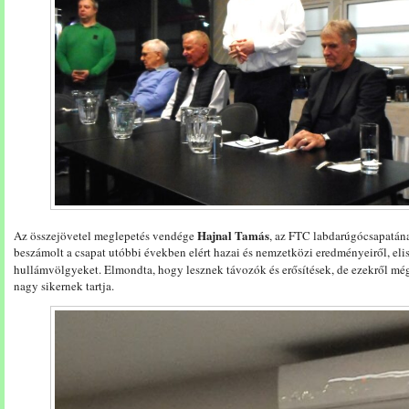
Hajnal Tamás
Az összejövetel meglepetés vendége
, az FTC labdarúgócsapatána
beszámolt a csapat utóbbi években elért hazai és nemzetközi eredményeiről, el
hullámvölgyeket. Elmondta, hogy lesznek távozók és erősítések, de ezekről még
nagy sikernek tartja.