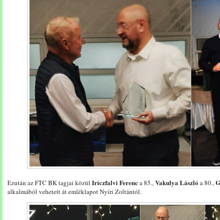
Iriczfalvi Ferenc
Vakulya László
G
Ezután az FTC BK tagjai közül
a 85.,
a 80.,
alkalmából vehetett át emléklapot Nyíri Zoltántól.