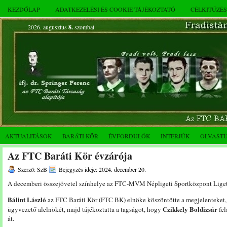
KEZDŐLAP
ADATKEZELÉSI ÉS COOKIE TÁJÉKOZTATÓ
CÉLKITŰZÉ
2026. augusztus
8.
szombat
AKTUALITÁSOK
BARÁTI KÖR
ÉVFORDULÓK
INTERJÚK
OLVAST
Az FTC Baráti Kör évzárója
Szerző: SzB
Bejegyzés ideje: 2024. december 20.
A decemberi összejövetel színhelye az FTC-MVM Népligeti Sportközpont Liget 
Bálint László
az FTC Baráti Kör (FTC BK) elnöke köszöntötte a megjelenteket, 
Czikkely Boldizsár
ügyvezető alelnökét, majd tájékoztatta a tagságot, hogy
fel
át.