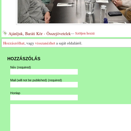
Ajánljuk
,
Baráti Kör - Összejövetelek
---
Szóljon hozzá
Hozzászólhat
, vagy
visszanézhet
a saját oldaláról.
HOZZÁSZÓLÁS
Név
(required)
Mail (will not be published)
(required)
Honlap