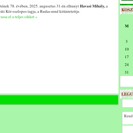
Havasi Mihály,
etének 78. évében, 2025. augusztus 31-én elhunyt
a
KOS
áti Kör oszlopos tagja, a Rudas-rend kitüntetettje.
assa el a teljes cikket »
M
3
10
17
24
31
LEGU
Rendk