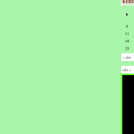
KERE
h
4
11
18
25
« jún
okt »