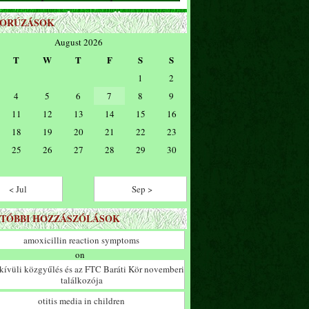
ZORÚZÁSOK
August 2026
T
W
T
F
S
S
1
2
4
5
6
7
8
9
11
12
13
14
15
16
18
19
20
21
22
23
25
26
27
28
29
30
< Jul
Sep >
TÓBBI HOZZÁSZÓLÁSOK
amoxicillin reaction symptoms
on
ívüli közgyűlés és az FTC Baráti Kör novemberi
találkozója
otitis media in children