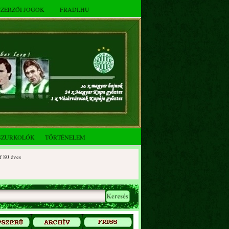
SZERZŐI JOGOK
FRADI.HU
SZURKOLÓK
TÖRTÉNELEM
éves
 éves