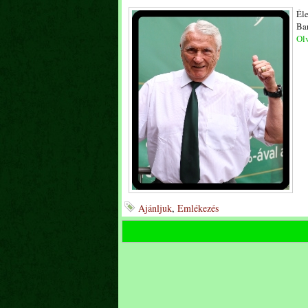
Él
Bar
Olv
Ajánljuk
,
Emlékezés