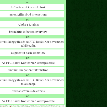
on
Születésnapi koszorúzások
amoxicillin food interactions
on
A hűség jutalma
bronchitis infection overview
on
ívüli közgyűlés és az FTC Baráti Kör novemberi
találkozója
augmentin basic overview
on
Az FTC Baráti Kör februári összejövetele
amoxicillin patient information
on
ívüli közgyűlés és az FTC Baráti Kör novemberi
találkozója
orlistat severe side effects
on
Az FTC Baráti Kör februári összejövetele