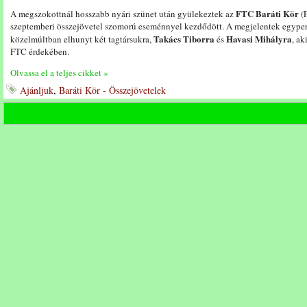
FTC Baráti Kör
A megszokottnál hosszabb nyári szünet után gyülekeztek az
(F
szeptemberi összejövetel szomorú eseménnyel kezdődött. A megjelentek egyperc
Takács Tiborra
Havasi Mihályra
közelmúltban elhunyt két tagtársukra,
és
, ak
FTC érdekében.
Olvassa el a teljes cikket »
Ajánljuk
,
Baráti Kör - Összejövetelek