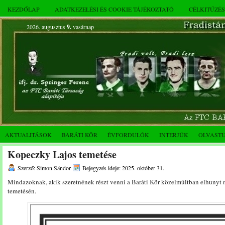
KEZDŐLAP
ADATKEZELÉSI ÉS COOKIE TÁJÉKOZTATÓ
CÉLKITŰZÉ
2026. augusztus
9.
vasárnap
AKTUALITÁSOK
BARÁTI KÖR
ÉVFORDULÓK
INTERJÚK
OLVAST
Kopeczky Lajos temetése
Szerző: Simon Sándor
Bejegyzés ideje: 2025. október 31.
Mindazoknak, akik szeretnének részt venni a Baráti Kör közelmúltban elhunyt
temetésén.