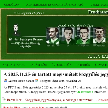
KEZDŐLAP
ADATKEZELÉSI ÉS COOKIE TÁJÉKOZTATÓ
CÉLKITŰZÉ
2026. augusztus
7.
péntek
AKTUALITÁSOK
BARÁTI KÖR
ÉVFORDULÓK
INTERJÚK
OLVAST
A 2025.11.25-én tartott megismételt közgyűlés je
Szerző: Simon Sándor
Bejegyzés ideje: 2025. november 26.
Az FTC Baráti Kör egyesület 2025. november 25-én, 17 órakor megismételt közg
Edzőközpontban. A közgyűlésről készült jegyzőkönyv
ide kattintva
letölthető.
Baráti Kör - Közgyűlési jegyzőkönyvek, elnökségi határozatok
---
1 Hozzász
Hozzászólhat
, vagy
visszanézhet
a saját oldaláról.