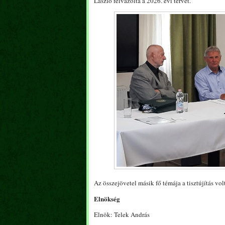
László felvázolta a 2026. évi tervet.
Az összejövetel másik fő témája a tisztújítás vo
Elnökség
Elnök: Telek András