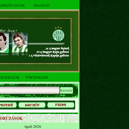
SZERZŐI JOGOK
FRADI.HU
SZURKOLÓK
TÖRTÉNELEM
ZORÚZÁSOK
April 2026