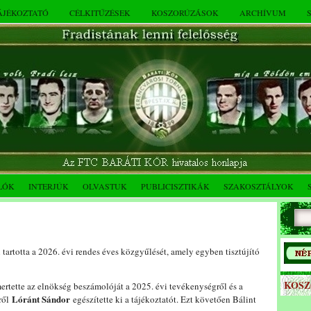
TÁJÉKOZTATÓ
CÉLKITŰZÉSEK
KOSZORÚZÁSOK
ARCHÍVUM
LÓK
INTERJÚK
OLVASTUK
PUBLICISZTIKÁK
SZAKOSZTÁLYOK
tartotta a 2026. évi rendes éves közgyűlését, amely egyben tisztújító
KOS
rtette az elnökség beszámolóját a 2025. évi tevékenységről és a
Lóránt Sándor
éről
egészítette ki a tájékoztatót. Ezt követően Bálint