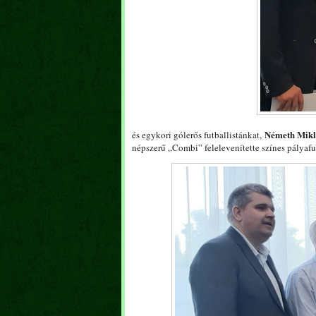
Németh Mikl
és egykori gólerős futballistánkat,
népszerű „Combi” felelevenítette színes pályaf