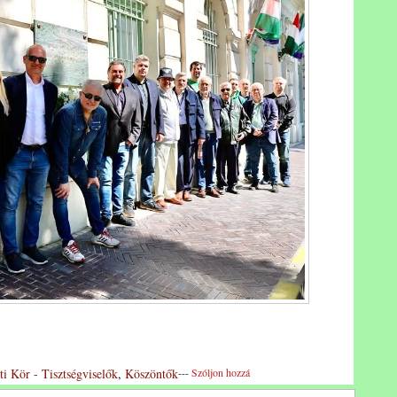
ti Kör - Tisztségviselők
,
Köszöntők
---
Szóljon hozzá