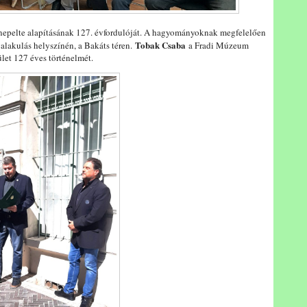
nepelte alapításának 127. évfordulóját. A hagyományoknak megfelelően
Tobak Csaba
alakulás helyszínén, a Bakáts téren.
a Fradi Múzeum
ület 127 éves történelmét.