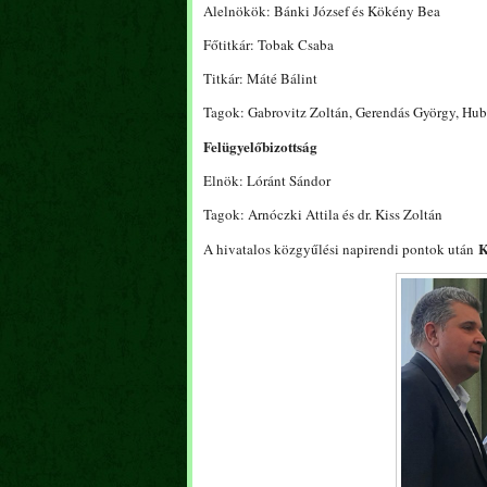
Alelnökök: Bánki József és Kökény Bea
Főtitkár: Tobak Csaba
Titkár: Máté Bálint
Tagok: Gabrovitz Zoltán, Gerendás György, Hube
Felügyelőbizottság
Elnök: Lóránt Sándor
Tagok: Arnóczki Attila és dr. Kiss Zoltán
K
A hivatalos közgyűlési napirendi pontok után