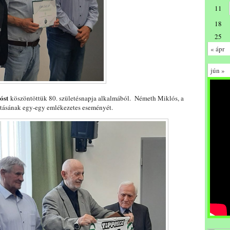
11
18
25
« ápr
jún »
óst
köszöntöttük 80. születésnapja alkalmából. Németh Miklós, a
utásának egy-egy emlékezetes eseményét.