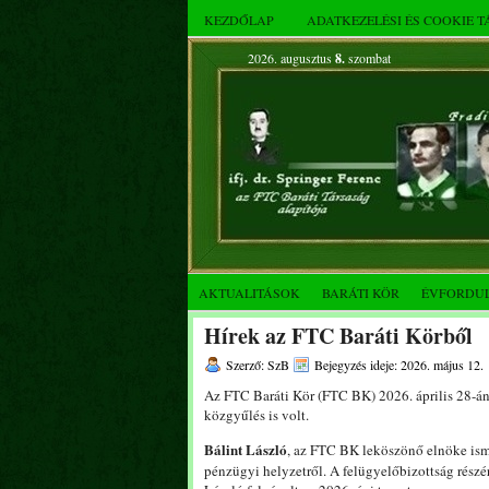
KEZDŐLAP
ADATKEZELÉSI ÉS COOKIE 
2026. augusztus
8.
szombat
AKTUALITÁSOK
BARÁTI KÖR
ÉVFORDU
Hírek az FTC Baráti Körből
Szerző: SzB
Bejegyzés ideje: 2026. május 12.
Az FTC Baráti Kör (FTC BK) 2026. április 28-án 
közgyűlés is volt.
Bálint László
, az FTC BK leköszönő elnöke isme
pénzügyi helyzetről. A felügyelőbizottság rész