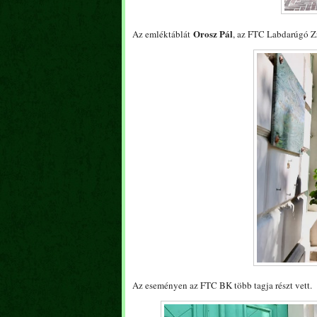
Orosz Pál
Az emléktáblát
, az FTC Labdarúgó Zr
Az eseményen az FTC BK több tagja részt vett.