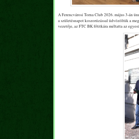
A Ferencvárosi Torna Club 2026. május 3-án ün
a születésnapot koszorúzással üdvözöltük a meg
vezetője, az FTC BK főtitkára méltatta az egyes