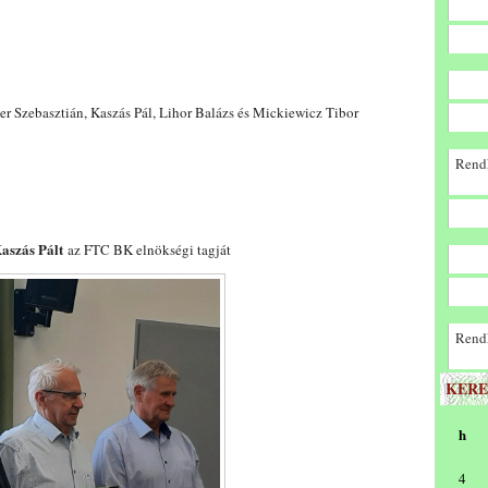
r Szebasztián, Kaszás Pál, Lihor Balázs és Mickiewicz Tibor
Rendk
aszás Pált
az FTC BK elnökségi tagját
Rendk
KERE
h
4