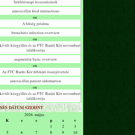
Születésnapi koszorúzások
amoxicillin food interactions
on
A hűség jutalma
bronchitis infection overview
on
ívüli közgyűlés és az FTC Baráti Kör novemberi
találkozója
augmentin basic overview
on
Az FTC Baráti Kör februári összejövetele
amoxicillin patient information
on
ívüli közgyűlés és az FTC Baráti Kör novemberi
találkozója
SÉS DÁTUM SZERINT
2026. május
K
s
c
p
s
v
1
2
3
5
6
7
8
9
10