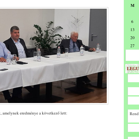
M
6
13
20
27
LEGU
lt, amelynek eredménye a következő lett:
Rendk