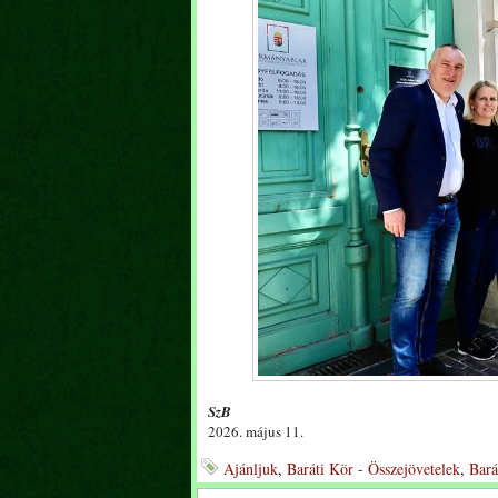
SzB
2026. május 11.
Ajánljuk
,
Baráti Kör - Összejövetelek
,
Bará