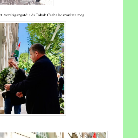
t. vezérigazgatója és Tobak Csaba koszorúzta meg.